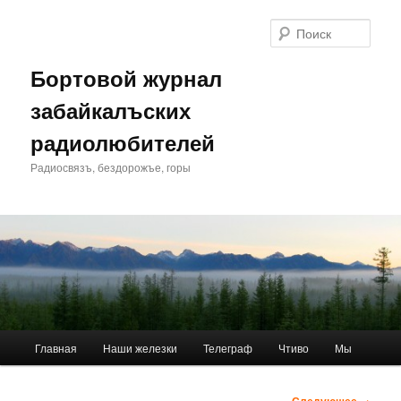
Перейти
к
Поис
основному
содержимому
Бортовой журнал
забайкалъских
радиолюбителей
Радиосвязъ, бездорожъе, горы
Главное
Главная
Наши железки
Телеграф
Чтиво
Мы
меню
Навигация
Следующее →