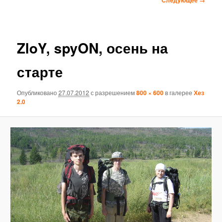
по
изображениям
ZloY, spyON, осень на
старте
Опубликовано
27.07.2012
с разрешением
800 × 600
в галерее
Хез
2.0