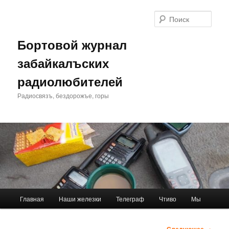
Перейти
к
Поис
основному
содержимому
Бортовой журнал
забайкалъских
радиолюбителей
Радиосвязъ, бездорожъе, горы
Главное
Главная
Наши железки
Телеграф
Чтиво
Мы
меню
Навигация
Следующее →