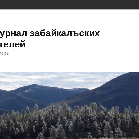
урнал забайкалъских
телей
 горы