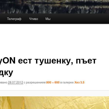
Телеграф
Чтиво
Мы
yON ест тушенку, пъет
дку
овано
28.07.2012
с разрешением
800 × 600
в галерее
Хез 3.5