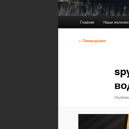
Главное
Главная
Наши железки
меню
Навигация
← Предыдущее
по
изображениям
sp
во
Опублик