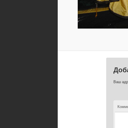
Доб
Ваш адр
Комме