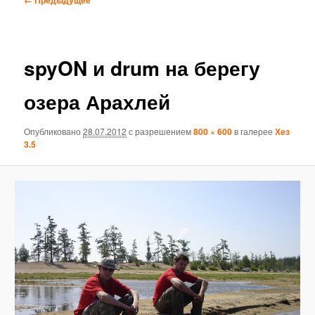
по
изображениям
spyON и drum на берегу
озера Арахлей
Опубликовано
28.07.2012
с разрешением
800 × 600
в галерее
Хез
3.5