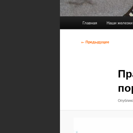
Главное
Главная
Наши железки
меню
Навигация
← Предыдущее
по
изображениям
Пр
по
Опублик