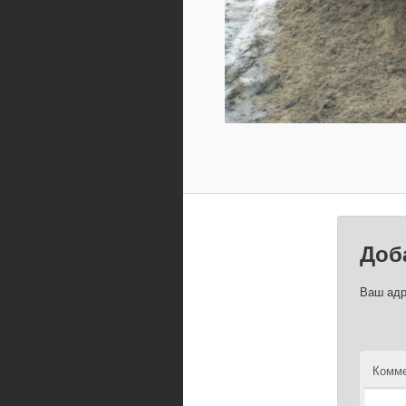
Доб
Ваш адр
Комме