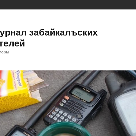
урнал забайкалъских
телей
 горы