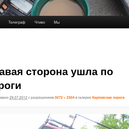
Телеграф
Чтиво
Мы
авая сторона ушла по
роги
овано
29.07.2012
с разрешением
3072 × 2304
в галерее
Карповские пороги