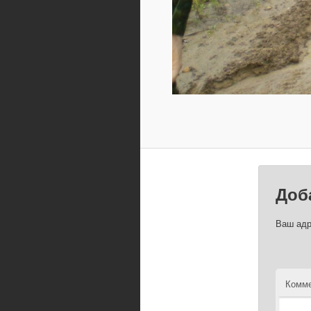
Доб
Ваш адр
Комме