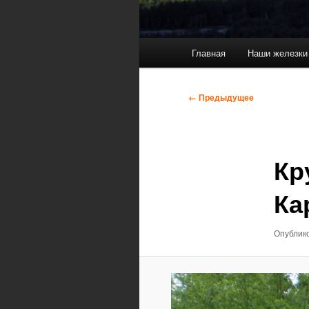
Главное
Главная
Наши железки
меню
Навигация
← Предыдущее
по
изображениям
Кр
Ка
Опублик