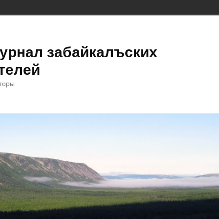
урнал забайкалъских
телей
 горы