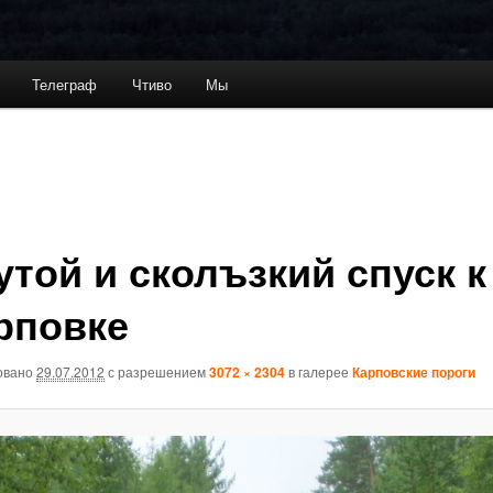
Телеграф
Чтиво
Мы
утой и сколъзкий спуск к
рповке
овано
29.07.2012
с разрешением
3072 × 2304
в галерее
Карповские пороги