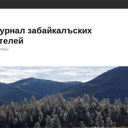
урнал забайкалъских
телей
 горы