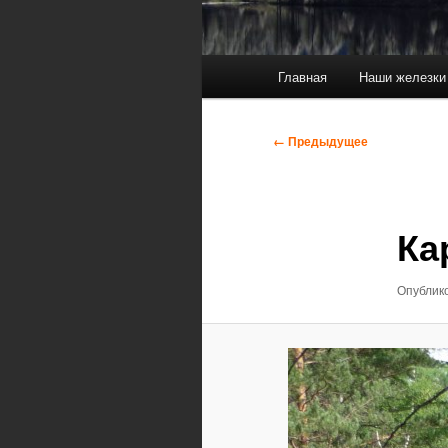
Главное
Главная
Наши железки
меню
Навигация
← Предыдущее
по
изображениям
Ка
Опублик