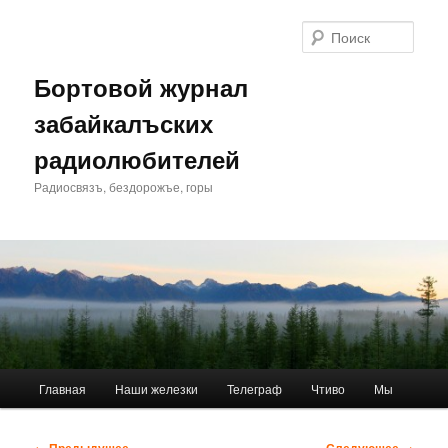
Перейти
к
Поис
основному
содержимому
Бортовой журнал
забайкалъских
радиолюбителей
Радиосвязъ, бездорожъе, горы
Главное
Главная
Наши железки
Телеграф
Чтиво
Мы
меню
Навигация
← Предыдущее
Следующее →