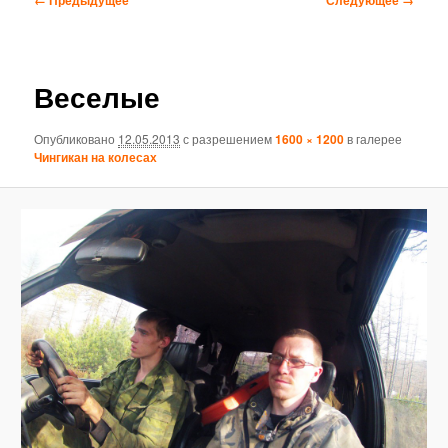
по
изображениям
Веселые
Опубликовано
12.05.2013
с разрешением
1600 × 1200
в галерее
Чингикан на колесах