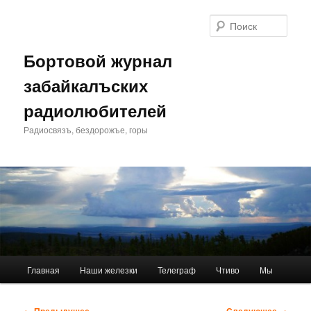
Перейти
к
Поис
основному
содержимому
Бортовой журнал
забайкалъских
радиолюбителей
Радиосвязъ, бездорожъе, горы
Главное
Главная
Наши железки
Телеграф
Чтиво
Мы
меню
Навигация
← Предыдущее
Следующее →