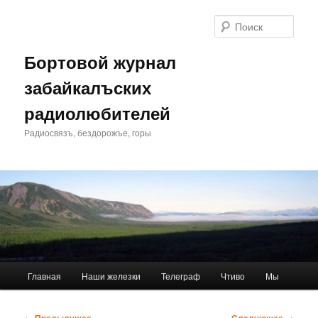
Перейти
к
Поис
основному
содержимому
Бортовой журнал
забайкалъских
радиолюбителей
Радиосвязъ, бездорожъе, горы
Главное
Главная
Наши железки
Телеграф
Чтиво
Мы
меню
Навигация
← Предыдущее
Следующее →