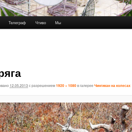
Телеграф
Чтиво
Мы
ряга
овано
12.05.2013
с разрешением
1920 × 1080
в галерее
Чингикан на колесах