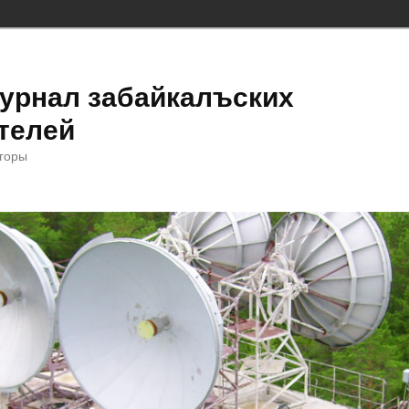
урнал забайкалъских
телей
 горы