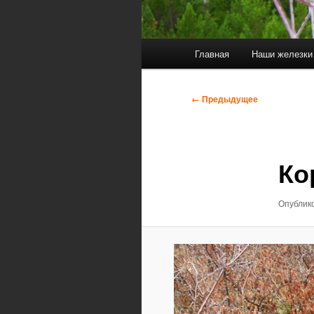
Главное
Главная
Наши железки
меню
Навигация
← Предыдущее
по
изображениям
Ко
Опублик