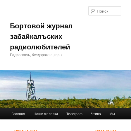
Перейти
к
Поис
основному
содержимому
Бортовой журнал
забайкалъских
радиолюбителей
Радиосвязъ, бездорожъе, горы
Главное
Главная
Наши железки
Телеграф
Чтиво
Мы
меню
Навигация
← Предыдущее
Следующее →