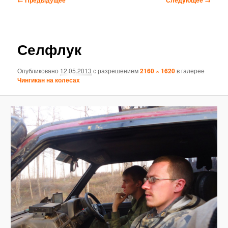
по
изображениям
Селфлук
Опубликовано
12.05.2013
с разрешением
2160 × 1620
в галерее
Чингикан на колесах