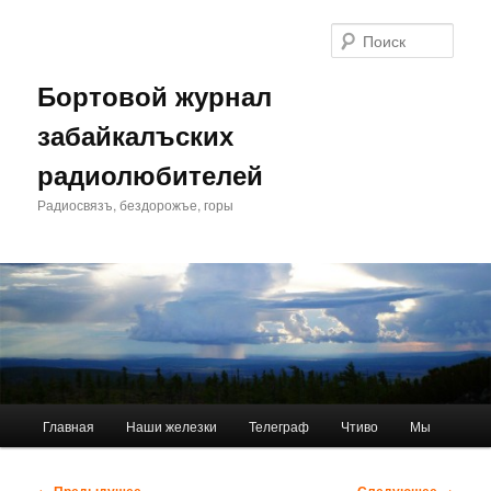
Перейти
к
Поис
основному
содержимому
Бортовой журнал
забайкалъских
радиолюбителей
Радиосвязъ, бездорожъе, горы
Главное
Главная
Наши железки
Телеграф
Чтиво
Мы
меню
Навигация
← Предыдущее
Следующее →