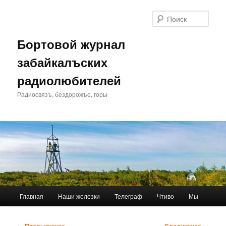
Перейти
к
Поис
основному
содержимому
Бортовой журнал
забайкалъских
радиолюбителей
Радиосвязъ, бездорожъе, горы
Главное
Главная
Наши железки
Телеграф
Чтиво
Мы
меню
Навигация
← Предыдущее
Следующее →