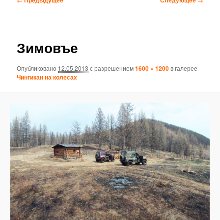
по
изображениям
Зимовъе
Опубликовано
12.05.2013
с разрешением
1600 × 1200
в галерее
Чингикан на колесах