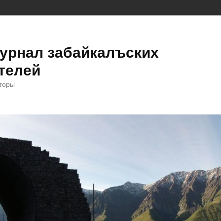
урнал забайкалъских
телей
 горы