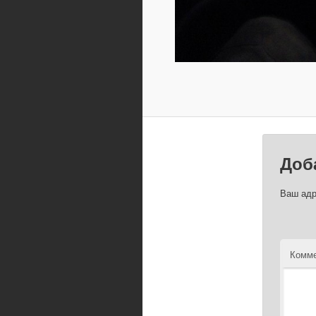
Доб
Ваш адр
Комме