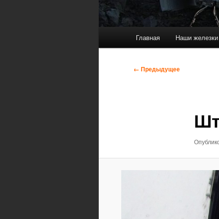
Главное
Главная
Наши железки
меню
Навигация
← Предыдущее
по
изображениям
Шт
Опублик