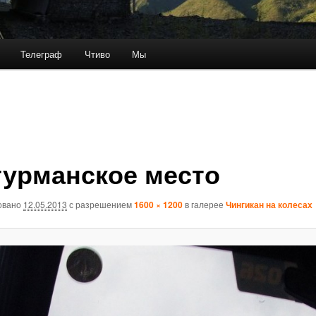
Телеграф
Чтиво
Мы
урманское место
овано
12.05.2013
с разрешением
1600 × 1200
в галерее
Чингикан на колесах