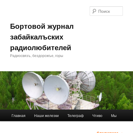
Перейти
к
Поис
основному
содержимому
Бортовой журнал
забайкалъских
радиолюбителей
Радиосвязъ, бездорожъе, горы
Главное
Главная
Наши железки
Телеграф
Чтиво
Мы
меню
Навигация
Следующее →