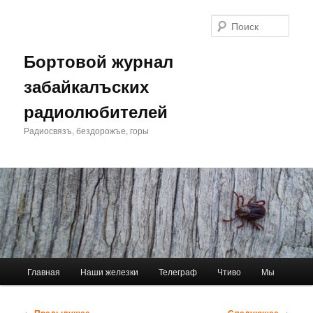
Перейти
к
Поис
основному
содержимому
Бортовой журнал
забайкалъских
радиолюбителей
Радиосвязъ, бездорожъе, горы
Главное
Главная
Наши железки
Телеграф
Чтиво
Мы
меню
Навигация
← Предыдущее
Следующее →