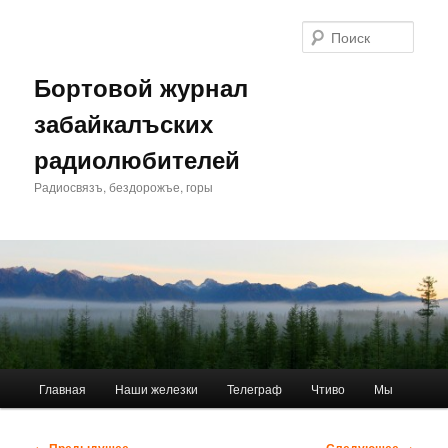
Перейти
к
Поис
основному
содержимому
Бортовой журнал
забайкалъских
радиолюбителей
Радиосвязъ, бездорожъе, горы
Главное
Главная
Наши железки
Телеграф
Чтиво
Мы
меню
Навигация
← Предыдущее
Следующее →