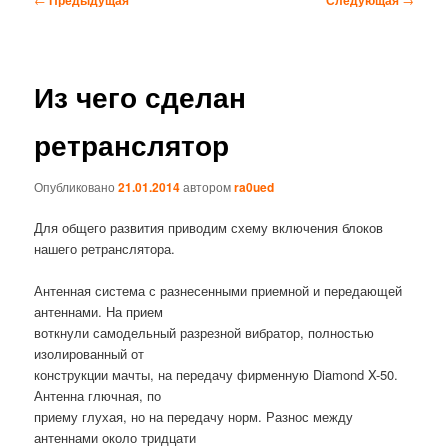
по
записям
Из чего сделан
ретранслятор
Опубликовано
21.01.2014
автором
ra0ued
Для общего развития приводим схему включения блоков
нашего ретранслятора.
Антенная система с разнесенными приемной и передающей
антеннами. На прием
воткнули самодельный разрезной вибратор, полностью
изолированный от
конструкции мачты, на передачу фирменную Diamond X-50.
Антенна глючная, по
приему глухая, но на передачу норм. Разнос между
антеннами около тридцати