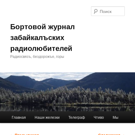
Перейти
к
Поис
основному
содержимому
Бортовой журнал
забайкалъских
радиолюбителей
Радиосвязъ, бездорожъе, горы
Главное
Главная
Наши железки
Телеграф
Чтиво
Мы
меню
Навигация
←
Предыдущая
Следующая
→