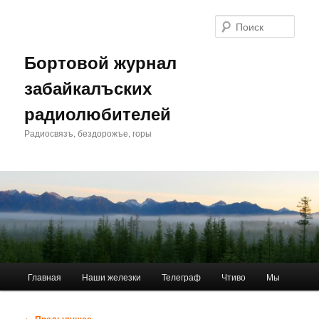
Перейти
к
Поис
основному
содержимому
Бортовой журнал
забайкалъских
радиолюбителей
Радиосвязъ, бездорожъе, горы
Главное
Главная
Наши железки
Телеграф
Чтиво
Мы
меню
Навигация
← Предыдущее