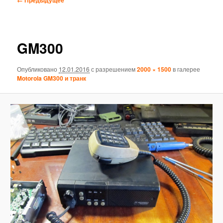
по
изображениям
GM300
Опубликовано
12.01.2016
с разрешением
2000 × 1500
в галерее
Motorola GM300 и транк