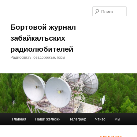
Перейти
к
Поис
основному
содержимому
Бортовой журнал
забайкалъских
радиолюбителей
Радиосвязъ, бездорожъе, горы
Главное
Главная
Наши железки
Телеграф
Чтиво
Мы
меню
Навигация
Следующее →