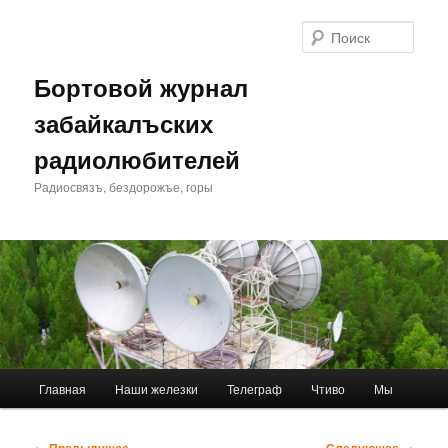
Перейти
к
Поис
основному
содержимому
Бортовой журнал
забайкалъских
радиолюбителей
Радиосвязъ, бездорожъе, горы
Главное
Главная
Наши железки
Телеграф
Чтиво
Мы
меню
Навигация
← Предыдущее
Следующее →