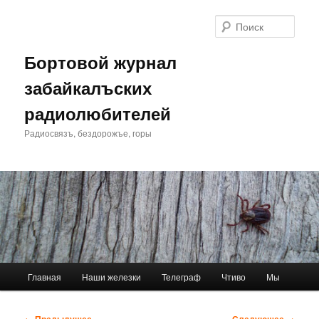
Перейти
к
Поис
основному
содержимому
Бортовой журнал
забайкалъских
радиолюбителей
Радиосвязъ, бездорожъе, горы
Главное
Главная
Наши железки
Телеграф
Чтиво
Мы
меню
Навигация
← Предыдущее
Следующее →