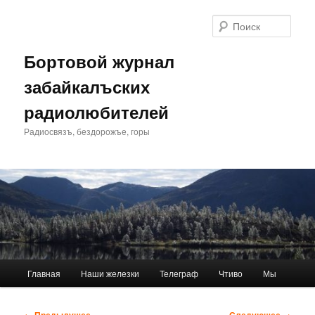
Перейти
к
Поис
основному
содержимому
Бортовой журнал
забайкалъских
радиолюбителей
Радиосвязъ, бездорожъе, горы
Главное
Главная
Наши железки
Телеграф
Чтиво
Мы
меню
Навигация
← Предыдущее
Следующее →