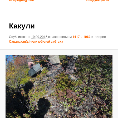
по
изображениям
Какули
Опубликовано
19.09.2015
с разрешением
1417 × 1063
в галерее
Саранакан(ы) или юбилей забтеха