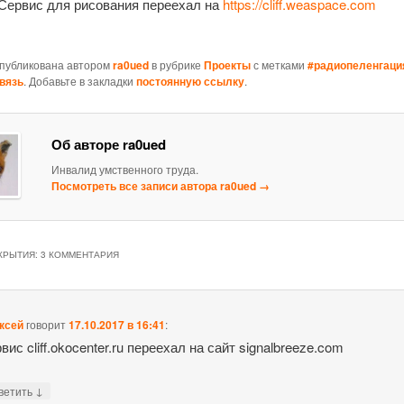
Сервис для рисования переехал на
https://cliff.weaspace.com
опубликована автором
ra0ued
в рубрике
Проекты
с метками
#радиопеленгаци
вязь
. Добавьте в закладки
постоянную ссылку
.
Об авторе ra0ued
Инвалид умственного труда.
Посмотреть все записи автора ra0ued
→
КРЫТИЯ
: 3 КОММЕНТАРИЯ
ксей
говорит
17.10.2017 в 16:41
:
вис cliff.okocenter.ru переехал на сайт signalbreeze.com
↓
ветить