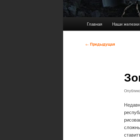
Главное
Главная
Наши железки
меню
Навигация
←
Предыдущая
по
записям
Зо
Опублик
Недавн
респуб
рисова
сложны
ставит