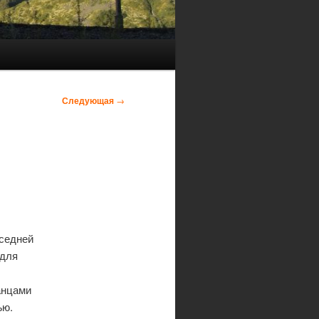
Следующая
→
оседней
 для
анцами
ъю.