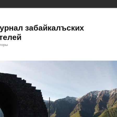
урнал забайкалъских
телей
 горы