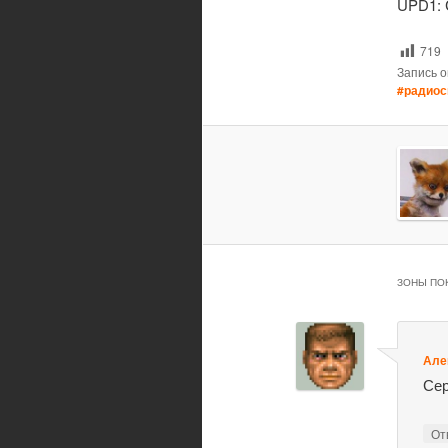
UPD1: 
719
Запись 
#радиос
ЗОНЫ ПО
Але
Сер
От