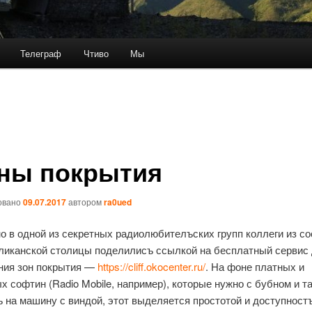
Телеграф
Чтиво
Мы
ны покрытия
овано
09.07.2017
автором
ra0ued
о в одной из секретных радиолюбителъских групп коллеги из с
ликанской столицы поделилисъ ссылкой на бесплатный сервис
ния зон покрытия —
https://cliff.okocenter.ru/
. На фоне платных и
х софтин (Radio Mobile, например), которые нужно с бубном и т
ъ на машину с виндой, этот выделяется простотой и доступност