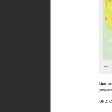
Цвето
уверен
UPD: С