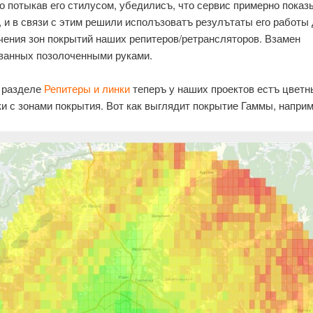
о потыкав его стилусом, убедилисъ, что сервис примерно показ
, и в связи с этим решили исполъзоватъ резулътаты его работы
чения зон покрытий наших репитеров/ретрансляторов. Взамен
ванных позолоченными руками.
в разделе
Репитеры и линки
теперъ у наших проектов естъ цветн
ки с зонами покрытия. Вот как выглядит покрытие Гаммы, наприм