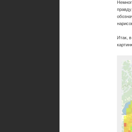
Немног
правду
обозна
нарисо
Итак, 
картин