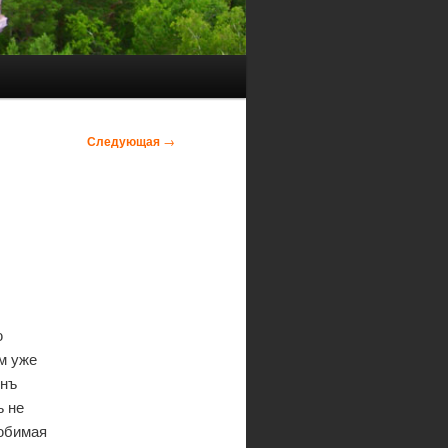
Следующая
→
ю
м уже
енъ
ъ не
любимая