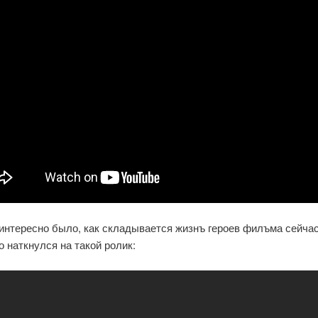
интересно было, как складывается жизнъ героев филъма сейчас,
о наткнулся на такой ролик: