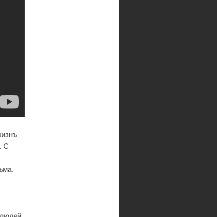
жизнъ
. С
ъма.
 людей,