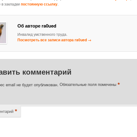
 в закладки
постоянную ссылку
.
Об авторе ra0ued
Инвалид умственного труда.
Посмотреть все записи автора ra0ued
→
авить комментарий
*
ес email не будет опубликован.
Обязательные поля помечены
*
нтарий