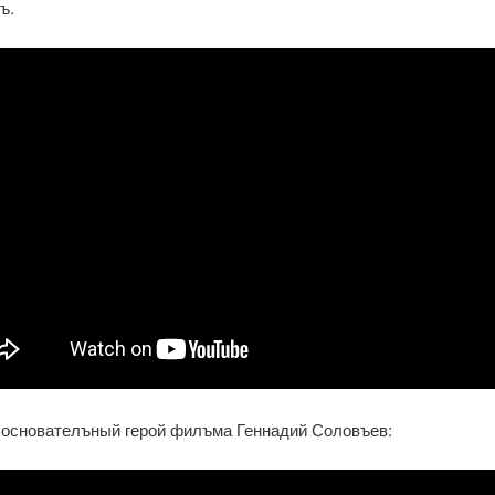
ъ.
основателъный герой филъма Геннадий Соловъев: