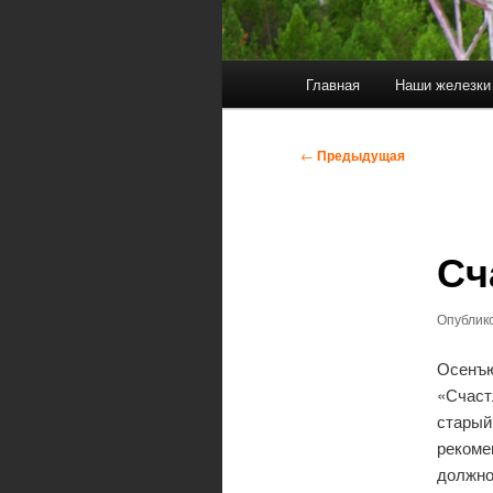
Главное
Главная
Наши железки
меню
Навигация
←
Предыдущая
по
записям
Сч
Опублик
Осенъю
«Счас
старый
реком
должно