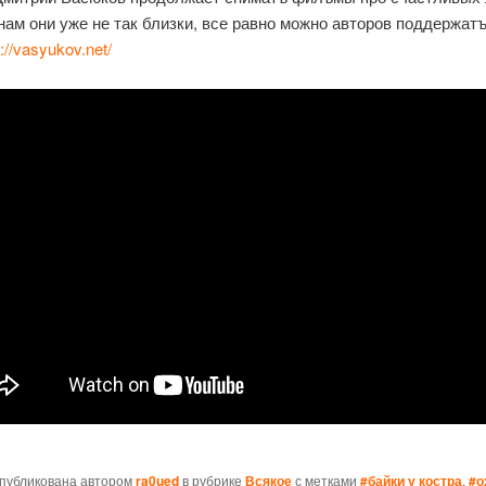
 нам они уже не так близки, все равно можно авторов поддержат
s://vasyukov.net/
опубликована автором
ra0ued
в рубрике
Всякое
с метками
#байки у костра
,
#о