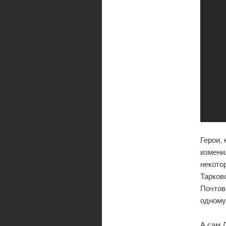
Герои,
измени
некото
Тарков
Почтов
одному
А сам 