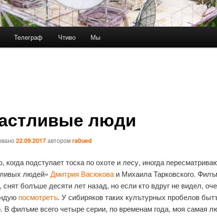
Телеграф
Чтиво
Мы
астливые люди
овано
22.09.2017
автором
ra0ued
, когда подступает тоска по охоте и лесу, иногда пересматрива
тливых людей»
Дмитрия Васюкова
и Михаила Тарковского. Филъ
, снят болъше десяти лет назад, но если кто вдруг не видел, оч
ендую
посмотретъ
. У сибиряков таких кулътурных пробелов быт
. В филъме всего четыре серии, по временам года, моя самая 