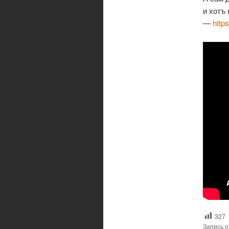
и хотъ
—
http
327
Запись 