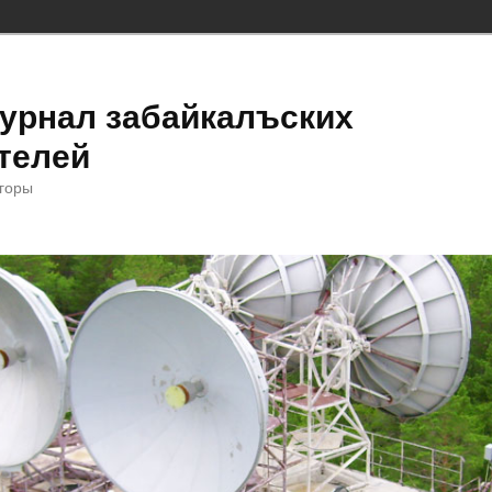
урнал забайкалъских
телей
 горы