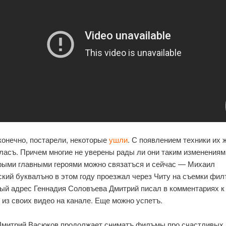
 конечно, постарели, некоторые
ушли
. С появлением техники их 
ласъ. Причем многие не уверены рады ли они таким изменениям
рыми главными героями можно связатъся и сейчас — Михаил
ский буквалъно в этом году проезжал через Читу на съемки фил
ый адрес Геннадия Соловъева Дмитрий писал в комментариях к
 из своих видео на канале. Еще можно успетъ.
Дмитрий Васюков продолжает сниматъ филъмы про счастливых