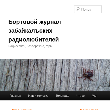
Перейти
к
Поис
основному
содержимому
Бортовой журнал
забайкалъских
радиолюбителей
Радиосвязъ, бездорожъе, горы
Главное
Главная
Наши железки
Телеграф
Чтиво
Мы
меню
Навигация
←
Предыдущая
Следующая
→