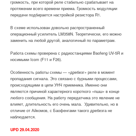
громкость, при которой реле стабильно срабатывает на
протяжении всего времени приема. Громкость модуляции
передачи подбирается настройкой резистора R1.
В схеме использован довольно распространенный
операционный усилитель LM358N. Теоретически, его можно
заменить на любой другой, аналогичный по параметрам.
Работа схемы проверена с радиостанциями Baofeng UV-5R и
носимыми Icom (F11 и F26).
Особенность работы схемы — «дребезг» реле в момент
пропадания сигнала. Это связано с бурными процессами,
происходящими в цепи УНЧ приемника. Именно они
являются причиной характерного короткого «пшш» в конце
любого сообщения. На работу передатчика это явление не
влияет, длительность его очень мала. Удивительно, но в
отличие от Айкомов, с Баофенгами такого дребезга не
наблюдается.
UPD 29.04.2020