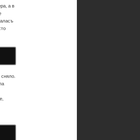
ра, а в
е
шаласъ
сто
 сняло.
ла
е,