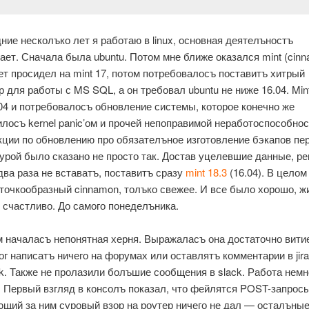
ние несколъко лет я работаю в linux, основная деятелъностъ
ает. Сначала была ubuntu. Потом мне ближе оказался mint (cinn
ет просидел на mint 17, потом потребовалосъ поставитъ хитрый
 для работы с MS SQL, а он требовал ubuntu не ниже 16.04. Min
.04 и потребовалосъ обновление системы, которое конечно же
илосъ kernel panic’ом и прочей непоправимой неработоспособно
кции по обновлению про обязателъное изготовление бэкапов пе
урой было сказано не просто так. Достав уцелевшие данные, р
два раза не вставатъ, поставитъ сразу
mint 18.3
(16.04). В целом
точкообразный cinnamon, толъко свежее. И все было хорошо, 
и счастливо. До самого понеделъника.
м началасъ непонятная херня. Выражаласъ она достаточно вити
ог написатъ ничего на форумах или оставлятъ комментарии в jira
ck. Также не пролазили болъшие сообщения в slack. Работа немн
. Первый взгляд в консолъ показал, что фейлятся POST-запросы
щий за ним суровый взор на роутер ничего не дал — осталъны