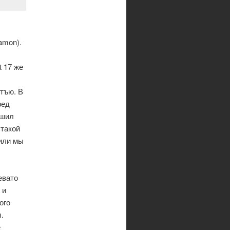
amon).
t 17 же
стъю. В
ред
ешил
 такой
жили мы
евато
 и
ого
.
е