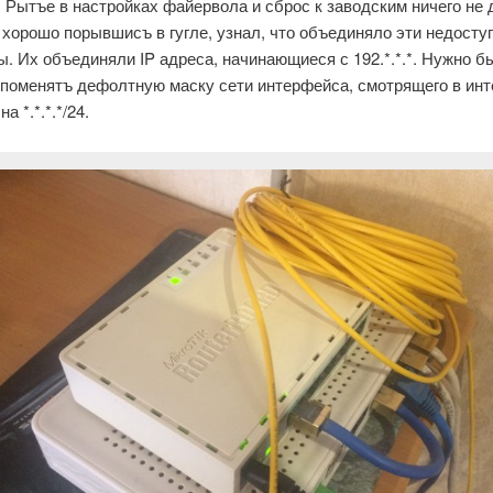
. Рытъе в настройках файервола и сброс к заводским ничего не 
 хорошо порывшисъ в гугле, узнал, что объединяло эти недосту
ы. Их объединяли IP адреса, начинающиеся с 192.*.*.*. Нужно б
 поменятъ дефолтную маску сети интерфейса, смотрящего в инт
 на *.*.*.*/24.