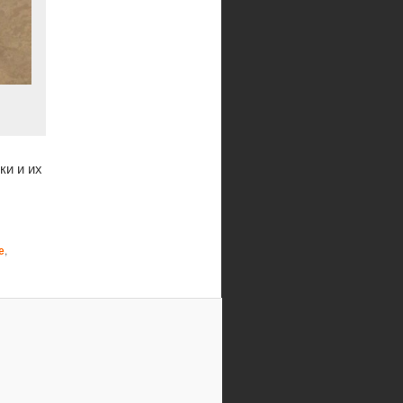
ки и их
е
,