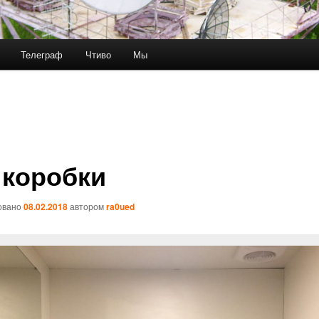
Телеграф
Чтиво
Мы
 коробки
овано
08.02.2018
автором
ra0ued