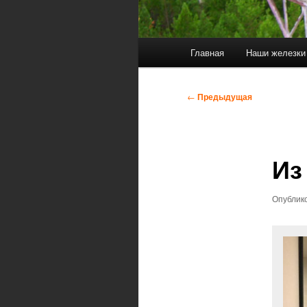
Главное
Главная
Наши железки
меню
Навигация
←
Предыдущая
по
записям
Из
Опублик