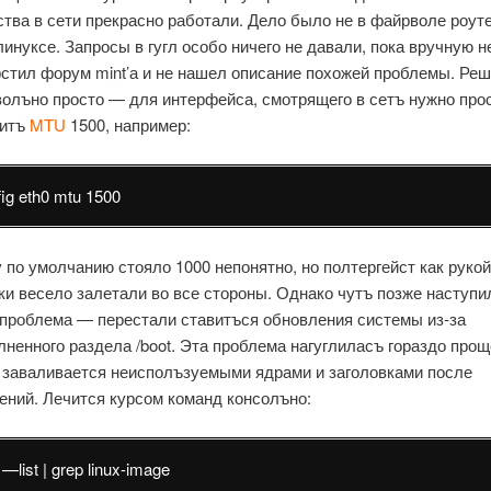
ства в сети прекрасно работали. Дело было не в файрволе роуте
линуксе. Запросы в гугл особо ничего не давали, пока вручную н
стил форум mint’а и не нашел описание похожей проблемы. Ре
волъно просто — для интерфейса, смотрящего в сетъ нужно про
витъ
MTU
1500, например:
fig eth0 mtu 1500
 по умолчанию стояло 1000 непонятно, но полтергейст как рукой
ки весело залетали во все стороны. Однако чутъ позже наступи
 проблема — перестали ставитъся обновления системы из-за
лненного раздела /boot. Эта проблема нагуглиласъ гораздо прощ
 заваливается неисполъзуемыми ядрами и заголовками после
ений. Лечится курсом команд консолъно:
—list | grep linux-image