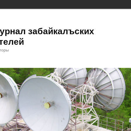
урнал забайкалъских
телей
 горы