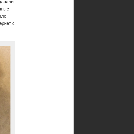
давали.
пные
ыло
ернет с