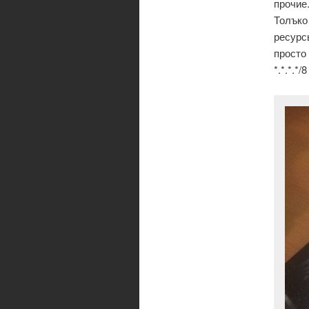
прочие
Толъко
ресурс
просто
*.*.*.*/8