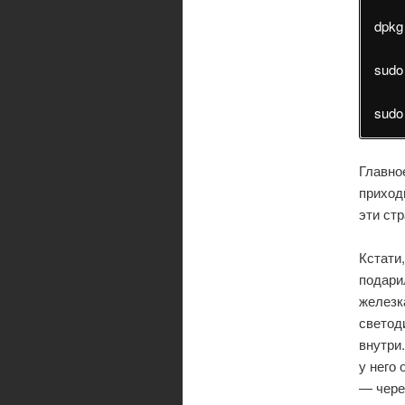
dpkg 
sudo
sudo
Главно
приход
эти ст
Кстати
подарил
железк
светод
внутри
у него
— чере