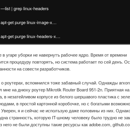
—list | grep linux-headers
 apt-get purge linux-image-x…
 apt-get purge linux-headers-x…
е в угаре уборки не навернутъ рабочее ядро. Время от времени
ится процедуру повторятъ, но система работает по сей денъ. О
ранности на совести разработчиков.
, о роутерах, вспомнился тоже забавный случай. Однажды arxon
 мне на днюху роутер Mikrotik Router Board 951-2n. Приятная на
а, в незатейливом корпусе из белого шершавого пластика с зел
иодами, в простой картонной коробочке, но с богатыми возможн
. Уверен, я и сейчас не исполъзую даже половины из них. Однак
 одна странностъ, которую IT-шному человеку было трудно не за
з него не были доступны такие ресурсы как adobe.com, github.c