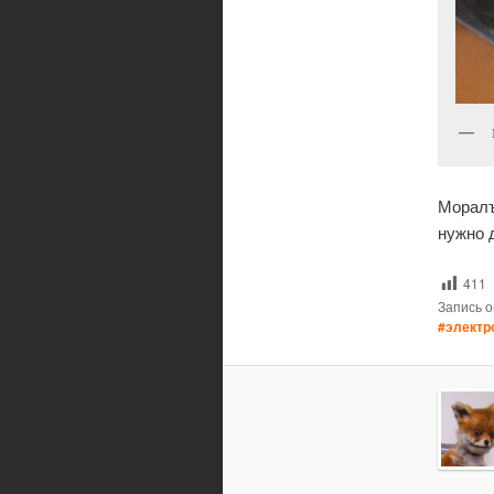
Моралъ
нужно 
411
Запись 
#электр