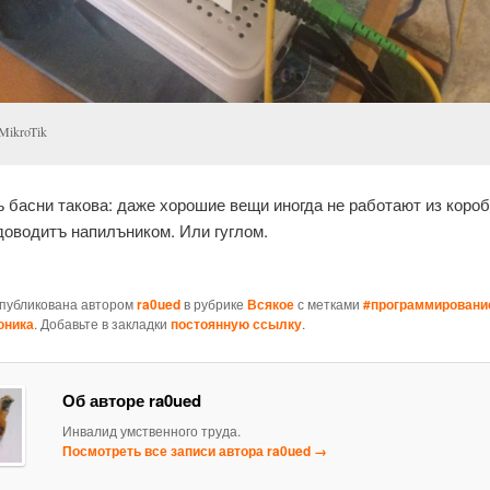
MikroTik
 басни такова: даже хорошие вещи иногда не работают из короб
доводитъ напилъником. Или гуглом.
опубликована автором
ra0ued
в рубрике
Всякое
с метками
#программировани
оника
. Добавьте в закладки
постоянную ссылку
.
Об авторе ra0ued
Инвалид умственного труда.
Посмотреть все записи автора ra0ued
→