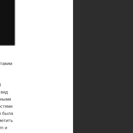
ставим
t
 вид
еными
остями
о была
метитъ
om и