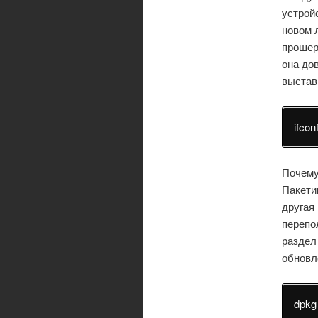
устрой
новом 
прошер
она до
выста
ifcon
Почему
Пакети
другая
перепо
раздел
обновл
dpkg 