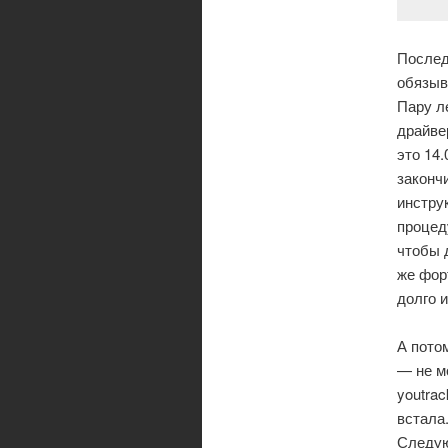
Послед
обязыв
Пару л
драйвер
это 14
законч
инстру
процед
чтобы 
же фор
долго 
А пото
— не м
youtra
встала
Следую