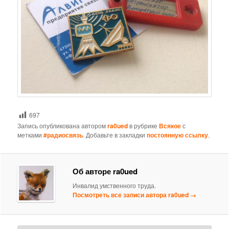
697
Запись опубликована автором
ra0ued
в рубрике
Всякое
с
метками
#радиосвязь
. Добавьте в закладки
постоянную ссылку
.
Об авторе ra0ued
Инвалид умственного труда.
Посмотреть все записи автора ra0ued
→