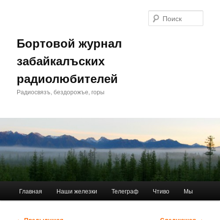
Перейти
к
Поис
основному
содержимому
Бортовой журнал
забайкалъских
радиолюбителей
Радиосвязъ, бездорожъе, горы
Главное
Главная
Наши железки
Телеграф
Чтиво
Мы
меню
Навигация
←
Предыдущая
Следующая
→