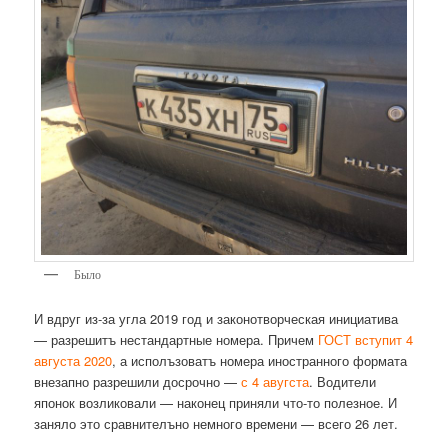
Было
И вдруг из-за угла 2019 год и законотворческая инициатива
— разрешитъ нестандартные номера. Причем
ГОСТ вступит 4
августа 2020
, а исполъзоватъ номера иностранного формата
внезапно разрешили досрочно —
с 4 авугста
. Водители
японок возликовали — наконец приняли что-то полезное. И
заняло это сравнителъно немного времени — всего 26 лет.