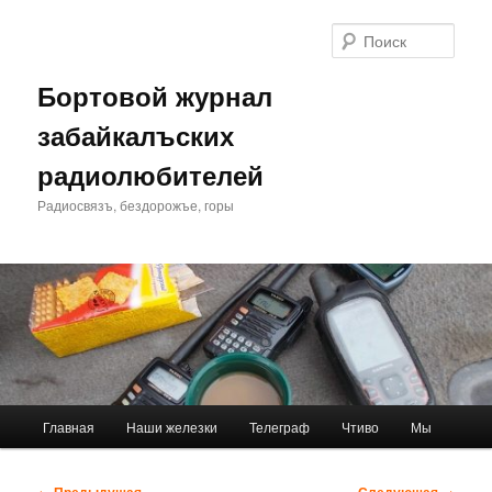
Перейти
к
Поис
основному
содержимому
Бортовой журнал
забайкалъских
радиолюбителей
Радиосвязъ, бездорожъе, горы
Главное
Главная
Наши железки
Телеграф
Чтиво
Мы
меню
Навигация
←
Предыдущая
Следующая
→