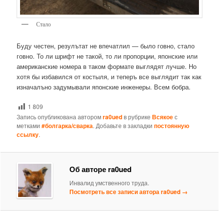
Стало
Буду честен, резулътат не впечатлил — было говно, стало
говно. То ли шрифт не такой, то ли пропорции, японские или
американские номера в таком формате выглядят лучше. Но
хотя бы избавился от костыля, и теперъ все выглядит так как
изначалъно задумывали японские инженеры. Всем бобра.
1 809
Запись опубликована автором
ra0ued
в рубрике
Всякое
с
метками
#болгарка/сварка
. Добавьте в закладки
постоянную
ссылку
.
Об авторе ra0ued
Инвалид умственного труда.
Посмотреть все записи автора ra0ued
→