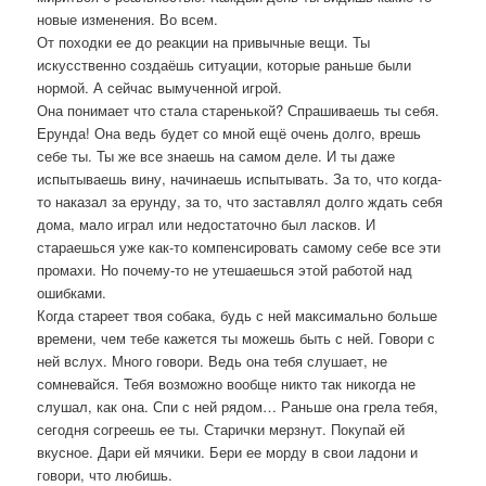
новые изменения. Во всем.
От походки ее до реакции на привычные вещи. Ты
искусственно создаёшь ситуации, которые раньше были
нормой. А сейчас вымученной игрой.
Она понимает что стала старенькой? Спрашиваешь ты себя.
Ерунда! Она ведь будет со мной ещё очень долго, врешь
себе ты. Ты же все знаешь на самом деле. И ты даже
испытываешь вину, начинаешь испытывать. За то, что когда-
то наказал за ерунду, за то, что заставлял долго ждать себя
дома, мало играл или недостаточно был ласков. И
стараешься уже как-то компенсировать самому себе все эти
промахи. Но почему-то не утешаешься этой работой над
ошибками.
Когда стареет твоя собака, будь с ней максимально больше
времени, чем тебе кажется ты можешь быть с ней. Говори с
ней вслух. Много говори. Ведь она тебя слушает, не
сомневайся. Тебя возможно вообще никто так никогда не
слушал, как она. Спи с ней рядом… Раньше она грела тебя,
сегодня согреешь ее ты. Старички мерзнут. Покупай ей
вкусное. Дари ей мячики. Бери ее морду в свои ладони и
говори, что любишь.