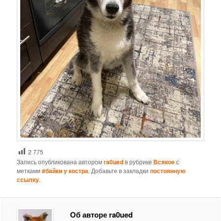
2 775
Запись опубликована автором
ra0ued
в рубрике
Всякое
с
метками
#байки у костра
. Добавьте в закладки
постоянную
ссылку
.
Об авторе ra0ued