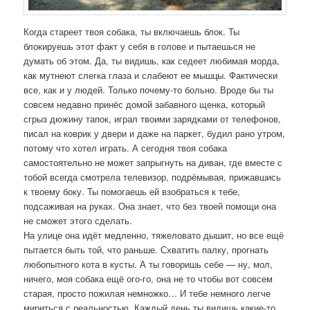
Когда стареет твоя собака, ты включаешь блок. Ты
блокируешь этот факт у себя в голове и пытаешься не
думать об этом. Да, ты видишь, как седеет любимая морда,
как мутнеют слегка глаза и слабеют ее мышцы. Фактически
все, как и у людей. Только почему-то больно. Вроде бы ты
совсем недавно принёс домой забавного щенка, который
сгрыз дюжину тапок, играл твоими зарядками от телефонов,
писал на коврик у двери и даже на паркет, будил рано утром,
потому что хотел играть. А сегодня твоя собака
самостоятельно не может запрыгнуть на диван, где вместе с
тобой всегда смотрела телевизор, подрёмывая, прижавшись
к твоему боку. Ты помогаешь ей взобраться к тебе,
подсаживая на руках. Она знает, что без твоей помощи она
не сможет этого сделать.
На улице она идёт медленно, тяжеловато дышит, но все ещё
пытается быть той, что раньше. Схватить палку, прогнать
любопытного кота в кусты. А ты говоришь себе — ну, мол,
ничего, моя собака ещё ого-го, она не то чтобы вот совсем
старая, просто пожилая немножко… И тебе немного легче
мириться с реальностью. Каждый день ты видишь какие-то