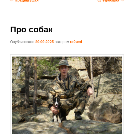
по
записям
Про собак
Опубликовано
20.09.2025
автором
ra0ued