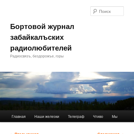
Перейти
к
Поис
основному
содержимому
Бортовой журнал
забайкалъских
радиолюбителей
Радиосвязъ, бездорожъе, горы
Главное
Главная
Наши железки
Телеграф
Чтиво
Мы
меню
Навигация
←
Предыдущая
Следующая
→