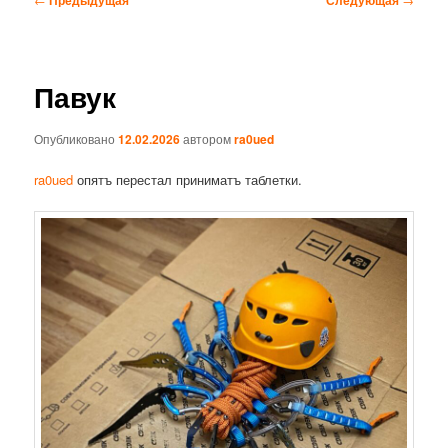
по
записям
Павук
Опубликовано
12.02.2026
автором
ra0ued
ra0ued
опятъ перестал приниматъ таблетки.