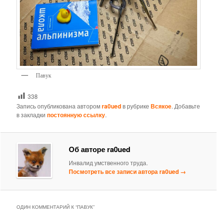
Павук
338
Запись опубликована автором
ra0ued
в рубрике
Всякое
. Добавьте
в закладки
постоянную ссылку
.
Об авторе ra0ued
Инвалид умственного труда.
Посмотреть все записи автора ra0ued
→
ОДИН КОММЕНТАРИЙ К “
ПАВУК
”