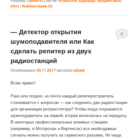
Рубрика:
Проекты
|
Метки:
#Арахлей
,
#Дворцы
,
#радиосвязь
,
#Хез
|
Комментарии (
4
)
— Детектор открытия
2
шумоподавителя или Как
сделать репитер из двух
радиостанций
Опубликовано
29.11.2017
автором
ra0uek
Всем привет!
Рано или поздно, но почти каждый репитеростроитель
сталкивается с вопросом — как соединить две радиостанции
для организации ретранслятора? Чтобы когда открывается
шумоподавитель на первой, вторая включалась на передачу.
В некоторых профессиональных возимых станциях
(например, в Моторолах и Вертексах) все необходимые
сигналы можно получить из сервисного разъема. Но чаще