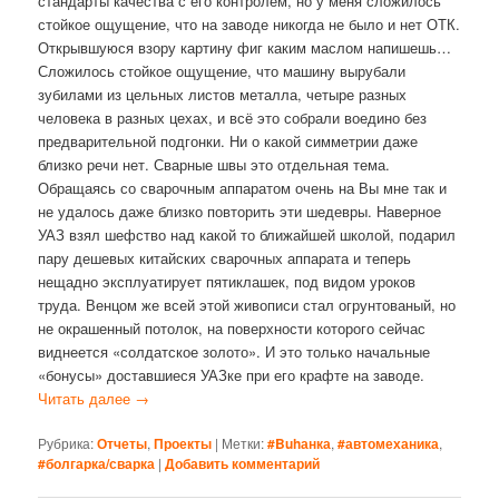
стандарты качества с его контролем, но у меня сложилось
стойкое ощущение, что на заводе никогда не было и нет ОТК.
Открывшуюся взору картину фиг каким маслом напишешь…
Сложилось стойкое ощущение, что машину вырубали
зубилами из цельных листов металла, четыре разных
человека в разных цехах, и всё это собрали воедино без
предварительной подгонки. Ни о какой симметрии даже
близко речи нет. Сварные швы это отдельная тема.
Обращаясь со сварочным аппаратом очень на Вы мне так и
не удалось даже близко повторить эти шедевры. Наверное
УАЗ взял шефство над какой то ближайшей школой, подарил
пару дешевых китайских сварочных аппарата и теперь
нещадно эксплуатирует пятиклашек, под видом уроков
труда. Венцом же всей этой живописи стал огрунтованый, но
не окрашенный потолок, на поверхности которого сейчас
виднеется «солдатское золото». И это только начальные
«бонусы» доставшиеся УАЗке при его крафте на заводе.
Читать далее
→
Рубрика:
Отчеты
,
Проекты
|
Метки:
#Buhанка
,
#автомеханика
,
#болгарка/сварка
|
Добавить комментарий