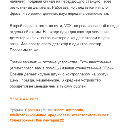
наличии), подавая сигнал на передающую станцию через
резистивный делитель. Работает, но съедается начало
фразы и во время длинных пауз передача отключается.
Второй вариант тоже, по сути, VOX, но реализованный в виде
отдельной схемы. На входе один-два каскада усиления,
детектор и ключ на транзисторе с конденсатором в цепи
базы. Или просто сразу детектор и один транзистор.
Проблемы те же.
Третий вариант — готовые устройства. Есть иностранные
(Алиэкспресс вам в помощь) и наши отечественные (Юрий
Еремин делает крутые штуки с контроллером на борту).
Цены, правда, немаленькие. В среднем устройство
обойдется не меньше чем в тысячу рублей.
Читать далее
→
Рубрика:
Проекты
|
Метки:
#icom
,
#motorola
,
#найковскийсамопал
,
#радиосвязь
,
#текстолитовыйПост
,
#электроника
|
Комментарии (
2
)