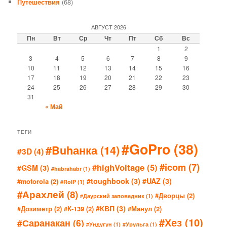
Путешествия
(68)
АВГУСТ 2026
Пн
Вт
Ср
Чт
Пт
Сб
Вс
1
2
3
4
5
6
7
8
9
10
11
12
13
14
15
16
17
18
19
20
21
22
23
24
25
26
27
28
29
30
31
« Май
ТЕГИ
#GoPro
(38)
#Buhанка
(14)
#3D
(4)
#icom
(7)
#highVoltage
(5)
#GSM
(3)
#habrahabr
(1)
#toughbook
(3)
#UAZ
(3)
#motorola
(2)
#RoIP
(1)
#Арахлей
(8)
#Дворцы
(2)
#Даурский заповедник
(1)
#КВП
(3)
#Дозиметр
(2)
#К-139
(2)
#Манул
(2)
#Хез
(10)
#Саранакан
(6)
#Ундугун
(1)
#Урульга
(1)