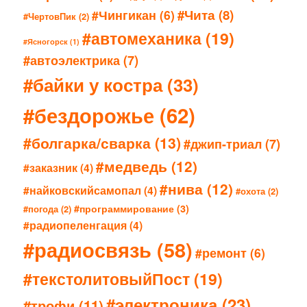
#Чита
(8)
#Чингикан
(6)
#ЧертовПик
(2)
#автомеханика
(19)
#Ясногорск
(1)
#автоэлектрика
(7)
#байки у костра
(33)
#бездорожье
(62)
#болгарка/сварка
(13)
#джип-триал
(7)
#медведь
(12)
#заказник
(4)
#нива
(12)
#найковскийсамопал
(4)
#охота
(2)
#программирование
(3)
#погода
(2)
#радиопеленгация
(4)
#радиосвязь
(58)
#ремонт
(6)
#текстолитовыйПост
(19)
#электроника
(23)
#трофи
(11)