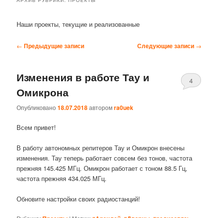
Наши проекты, текущие и реализованные
Навигация
←
Предыдущие записи
Следующие записи
→
по
записям
Изменения в работе Тау и
4
Омикрона
Опубликовано
18.07.2018
автором
ra0uek
Всем привет!
В работу автономных репитеров Тау и Омикрон внесены
изменения. Тау теперь работает совсем без тонов, частота
прежняя 145.425 МГц. Омикрон работает с тоном 88.5 Гц,
частота прежняя 434.025 МГц.
Обновите настройки своих радиостанций!