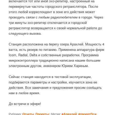
включается тот или иной эхо-репитер, настроенный на
перевернутые частоты городского ретранслятора. После
этого любой корреспондент в зоне его действия может
проводить связи с любым радиолюбителем в городе. Через
три минуты эхо-репитер отключается и городской
ретранслятор возвращается к своей нормальной работе до
следующего вызова.
Станция расположена на берегу озера Арахлей. Мощность 4
ватта, есть резерв по питанию. Применена аппаратура фирм
Icom, Radial, Delta и собственные разработки. Программа
микроконтроллера традиционно написана нашим большим
электронным другом, инженером Юрием Хариным.
Сейчас станция находится в тестовой эксплуатации,
подбираются параметры и настройки, изучается зона ее
действия. Все замечания и предложения просим сообщать
нам в любое время.
До встречи в эфире!
Рубрика:
Отчеты
,
Проекты
|
Метки:
#Арахлей
,
#проектПси
,