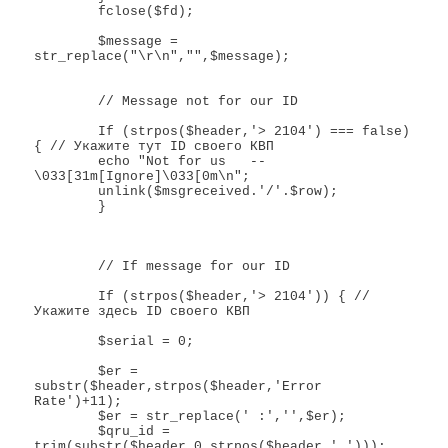
	fclose($fd);

	$message = 
str_replace("\r\n","",$message);

	// Message not for our ID

	If (strpos($header,'> 2104') === false) 
{ // Укажите тут ID своего КВП

	echo "Not for us   --  
\033[31m[Ignore]\033[0m\n";

	unlink($msgreceived.'/'.$row);

	}

	// If message for our ID

	If (strpos($header,'> 2104')) { // 
Укажите здесь ID своего КВП

	$serial = 0;

	$er = 
substr($header,strpos($header,'Error 
Rate')+11);

	$er = str_replace(' :','',$er);

	$qru_id = 
trim(substr($header,0,strpos($header,' ')));	