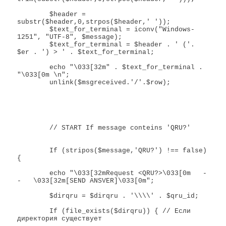
	$header = 
substr($header,0,strpos($header,' '));

	$text_for_terminal = iconv("Windows-
1251", "UTF-8", $message);

	$text_for_terminal = $header . ' ('. 
$er . ') > ' . $text_for_terminal;

	echo "\033[32m" . $text_for_terminal . 
"\033[0m \n";

	unlink($msgreceived.'/'.$row);

	// START If message conteins 'QRU?'

	If (stripos($message,'QRU?') !== false) 
{

	echo "\033[32mRequest <QRU?>\033[0m   -
-   \033[32m[SEND ANSVER]\033[0m";

	$dirqru = $dirqru . '\\\\' . $qru_id; 

	If (file_exists($dirqru)) { // Если 
директория существует
