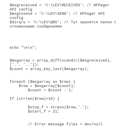
$msgreceived = 'C:\LEV\RECEIVED'; // HFPager 
API config

$msgtosend = 'C:\LEV\SEND'; // HFPager API 
config

$dirqru = 'C:\LEV\QRU'; // Тут хранятся папки с 
отложенными сообщениями

echo "\n\n";

$msgarray = array_diff(scandir($msgreceived), 
['.', '..']);

$count = array_key_last($msgarray);

foreach ($msgarray as $row) {

    $row = $msgarray[$count];

	$count = $count - 1;

If (strlen($row)>10) { 

	$stop_f = strpos($row,'.');

	$start_f = 21;

	// Error message files > dev/null
