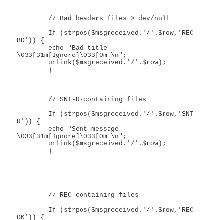
	// Bad headers files > dev/null

	If (strpos($msgreceived.'/'.$row,'REC-
BD')) {

	echo "Bad title   --  
\033[31m[Ignore]\033[0m \n";

	unlink($msgreceived.'/'.$row);

	}

	// SNT-R-containing files

	If (strpos($msgreceived.'/'.$row,'SNT-
R')) {

	echo "Sent message   --  
\033[31m[Ignore]\033[0m \n";

	unlink($msgreceived.'/'.$row);

	}

	// REC-containing files

	If (strpos($msgreceived.'/'.$row,'REC-
OK')) {
