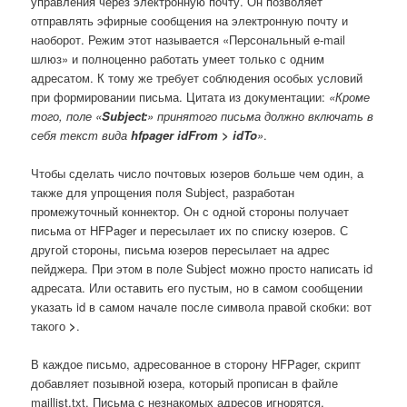
управления через электронную почту. Он позволяет
отправлять эфирные сообщения на электронную почту и
наоборот. Режим этот называется «Персональный e-mail
шлюз» и полноценно работать умеет только с одним
адресатом. К тому же требует соблюдения особых условий
при формировании письма. Цитата из документации:
«Кроме
того, поле «
Subject:
» принятого письма должно включать в
себя текст вида
hfpager idFrom > idTo
»
.
Чтобы сделать число почтовых юзеров больше чем один, а
также для упрощения поля Subject, разработан
промежуточный коннектор. Он с одной стороны получает
письма от HFPager и пересылает их по списку юзеров. С
другой стороны, письма юзеров пересылает на адрес
пейджера. При этом в поле Subject можно просто написать id
адресата. Или оставить его пустым, но в самом сообщении
указать id в самом начале после символа правой скобки: вот
такого
>
.
В каждое письмо, адресованное в сторону HFPager, скрипт
добавляет позывной юзера, который прописан в файле
maillist.txt. Письма с незнакомых адресов игнорятся.