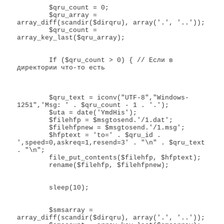
	$qru_count = 0;

	$qru_array = 
array_diff(scandir($dirqru), array('.', '..'));

	$qru_count = 
array_key_last($qru_array);	

	If ($qru_count > 0) { // Если в 
директории что-то есть

	$qru_text = iconv("UTF-8","Windows-
1251",'Msg: ' . $qru_count - 1 . '.');

	$uta = date('YmdHis');

	$filehfp = $msgtosend.'/1.dat';

	$filehfpnew = $msgtosend.'/1.msg';

	$hfptext = 'to=' . $qru_id . 
',speed=0,askreq=1,resend=3' . "\n" . $qru_text 
. "\n";

	file_put_contents($filehfp, $hfptext);

	rename($filehfp, $filehfpnew);

	sleep(10);

	$smsarray = 
array_diff(scandir($dirqru), array('.', '..'));
