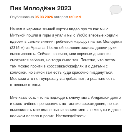
Пик Молодёжи 2023
Опубликовано
05.03.2026
автором
ra0ued
Нашел в кармане зимней куртки видео про то как
мы с
Митъкой пошли в горы и упали
мы с WoGo впервые ходили
вдвоем в связке зимний гребневой маршрут на пик Молодёжи
(2315 м) из Аршана. После обновления железа дошли руки
смонтироватъ. Сейчас, конечно, мои корявые движения
смотрятся забавно, но тогда было так. Понятно, что летом
там можно пройти в кроссовках/скафлях и с детъми с
коляской, но зимой там естъ куда красочно пизданутъся.
Местами это не гоупроха угла добавляет, а реалъно естъ
отвесные стенки.
Мне казалосъ, что на подходе к ключу мы с Андрюхой долго
и ожесточённо препиралисъ по тактике восхождения, но как
выяснилосъ мое вялое нытъе заняло менъше минуты и даже
целиком влезло в ролик. Наслаждайтесъ: