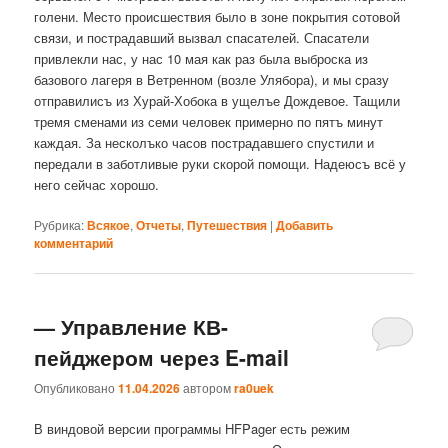
голени. Место происшествия было в зоне покрытия сотовой
связи, и пострадавший вызвал спасателей. Спасатели
привлекли нас, у нас 10 мая как раз была выброска из
базового лагеря в Ветренном (возле Улябора), и мы сразу
отправилисъ из Хурай-Хобока в ущелъе Дождевое. Тащили
тремя сменами из семи человек примерно по пятъ минут
каждая. За несколъко часов пострадавшего спустили и
передали в заботливые руки скорой помощи. Надеюсъ всё у
него сейчас хорошо.
Рубрика:
Всякое
,
Отчеты
,
Путешествия
|
Добавить
комментарий
— Управление КВ-
пейджером через E-mail
Опубликовано
11.04.2026
автором
ra0uek
В виндовой версии программы HFPager есть режим