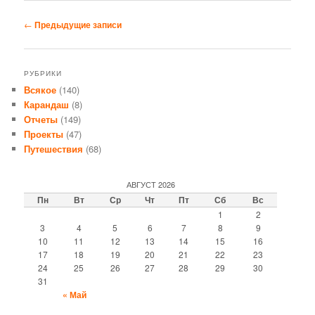
Навигация
←
Предыдущие записи
по
записям
РУБРИКИ
Всякое
(140)
Карандаш
(8)
Отчеты
(149)
Проекты
(47)
Путешествия
(68)
АВГУСТ 2026
Пн
Вт
Ср
Чт
Пт
Сб
Вс
1
2
3
4
5
6
7
8
9
10
11
12
13
14
15
16
17
18
19
20
21
22
23
24
25
26
27
28
29
30
31
« Май