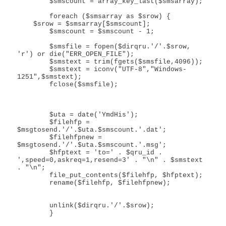
	$smscount = array_key_last($smsarray);

	foreach ($smsarray as $srow) {

    $srow = $smsarray[$smscount];

	$smscount = $smscount - 1;

	$smsfile = fopen($dirqru.'/'.$srow, 
'r') or die("ERR_OPEN_FILE");

	$smstext = trim(fgets($smsfile,4096));

	$smstext = iconv("UTF-8","Windows-
1251",$smstext);

	fclose($smsfile);

	$uta = date('YmdHis');

	$filehfp = 
$msgtosend.'/'.$uta.$smscount.'.dat';

	$filehfpnew = 
$msgtosend.'/'.$uta.$smscount.'.msg';

	$hfptext = 'to=' . $qru_id . 
',speed=0,askreq=1,resend=3' . "\n" . $smstext 
. "\n";

	file_put_contents($filehfp, $hfptext);

	rename($filehfp, $filehfpnew);

	unlink($dirqru.'/'.$srow);

	}
