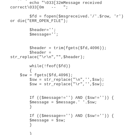
	echo "\033[32mMessage received 
correct\033[0m   --   ";

	$fd = fopen($msgreceived.'/'.$row, 'r') 
or die("ERR_OPEN_FILE");

	$header='';

	$message='';

	$header = trim(fgets($fd,4096));

	$header = 
str_replace("\r\n","",$header);

	while(!feof($fd))

	{

    $sw = fgets($fd,4096);

	$sw = str_replace("\n",'',$sw);

	$sw = str_replace("\r",'',$sw);

	If (($message!='') AND ($sw!='')) {

	$message = $message.' '.$sw;	

	}

	If (($message=='') AND ($sw!='')) {

	$message = $sw;	

	}	

	}
