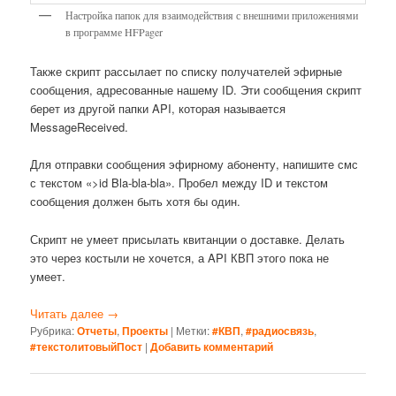
Настройка папок для взаимодействия с внешними приложениями
в программе HFPager
Также скрипт рассылает по списку получателей эфирные
сообщения, адресованные нашему ID. Эти сообщения скрипт
берет из другой папки API, которая называется
MessageReceived.
Для отправки сообщения эфирному абоненту, напишите смс
с текстом «>id Bla-bla-bla». Пробел между ID и текстом
сообщения должен быть хотя бы один.
Скрипт не умеет присылать квитанции о доставке. Делать
это через костыли не хочется, а API КВП этого пока не
умеет.
Читать далее
→
Рубрика:
Отчеты
,
Проекты
|
Метки:
#КВП
,
#радиосвязь
,
#текстолитовыйПост
|
Добавить комментарий