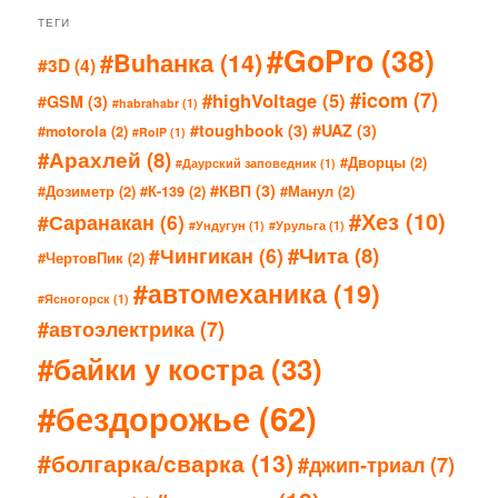
ТЕГИ
#GoPro
(38)
#Buhанка
(14)
#3D
(4)
#icom
(7)
#highVoltage
(5)
#GSM
(3)
#habrahabr
(1)
#toughbook
(3)
#UAZ
(3)
#motorola
(2)
#RoIP
(1)
#Арахлей
(8)
#Дворцы
(2)
#Даурский заповедник
(1)
#КВП
(3)
#Дозиметр
(2)
#К-139
(2)
#Манул
(2)
#Хез
(10)
#Саранакан
(6)
#Ундугун
(1)
#Урульга
(1)
#Чита
(8)
#Чингикан
(6)
#ЧертовПик
(2)
#автомеханика
(19)
#Ясногорск
(1)
#автоэлектрика
(7)
#байки у костра
(33)
#бездорожье
(62)
#болгарка/сварка
(13)
#джип-триал
(7)