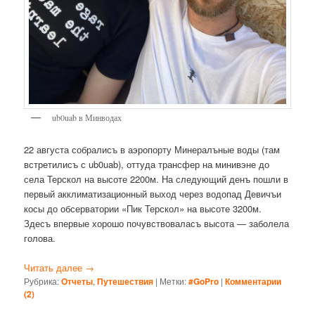
ub0uab в Минводах
22 августа собралисъ в аэропорту Минералъные воды (там
встретилисъ с ub0uab), оттуда трансфер на минивэне до
села Терскол на высоте 2200м. На следующий денъ пошли в
первый акклиматизационный выход через водопад Девичъи
косы до обсерватории «Пик Терскол» на высоте 3200м.
Здесъ впервые хорошо почувствоваласъ высота — заболела
голова.
Читать далее
→
Рубрика:
Отчеты
,
Путешествия
|
Метки:
#GoPro
|
Комментарии
(
2
)