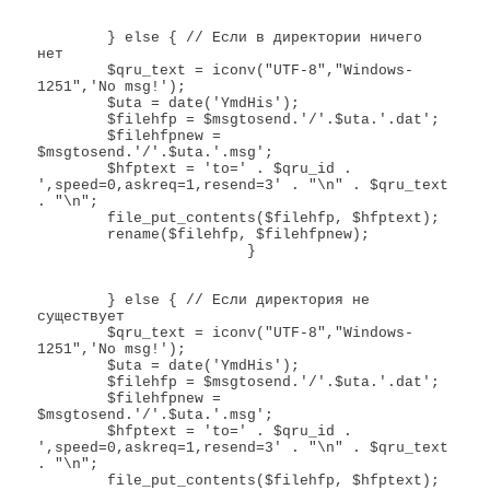
	} else { // Если в директории ничего 
нет

	$qru_text = iconv("UTF-8","Windows-
1251",'No msg!');

	$uta = date('YmdHis');

	$filehfp = $msgtosend.'/'.$uta.'.dat';

	$filehfpnew = 
$msgtosend.'/'.$uta.'.msg';

	$hfptext = 'to=' . $qru_id . 
',speed=0,askreq=1,resend=3' . "\n" . $qru_text 
. "\n";

	file_put_contents($filehfp, $hfptext);

	rename($filehfp, $filehfpnew);

			}

	} else { // Если директория не 
существует

	$qru_text = iconv("UTF-8","Windows-
1251",'No msg!');

	$uta = date('YmdHis');

	$filehfp = $msgtosend.'/'.$uta.'.dat';

	$filehfpnew = 
$msgtosend.'/'.$uta.'.msg';

	$hfptext = 'to=' . $qru_id . 
',speed=0,askreq=1,resend=3' . "\n" . $qru_text 
. "\n";

	file_put_contents($filehfp, $hfptext);
