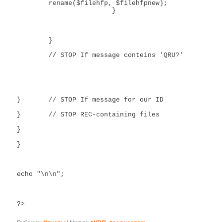
	rename($filehfp, $filehfpnew);	

			}

	}

	// STOP If message conteins 'QRU?'

} 	// STOP If message for our ID

} 	// STOP REC-containing files

} 

}

echo "\n\n";

?>  