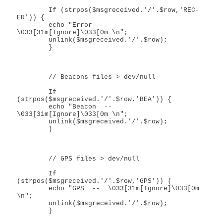
	If (strpos($msgreceived.'/'.$row,'REC-
ER')) {

	echo "Error  --  
\033[31m[Ignore]\033[0m \n";

	unlink($msgreceived.'/'.$row);

	}		

	// Beacons files > dev/null

	If 
(strpos($msgreceived.'/'.$row,'BEA')) {

	echo "Beacon  --  
\033[31m[Ignore]\033[0m \n";

	unlink($msgreceived.'/'.$row);

	}		

	// GPS files > dev/null

	If 
(strpos($msgreceived.'/'.$row,'GPS')) {

	echo "GPS  --  \033[31m[Ignore]\033[0m 
\n";

	unlink($msgreceived.'/'.$row);

	}		
