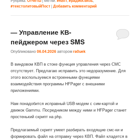
Рубрика:
Отчеты
|
Метки:
#КВП
,
#радиосвязь
,
#текстолитовыйПост
|
Добавить комментарий
— Управление КВ-
пейджером через SMS
Опубликовано
06.04.2026
автором
ra0uek
В виндовом КВП в стоке функция управления через СМС
отсутствует. Предлагаю исправить это недоразумение. Для
этого воспользуемся встроенными функциями
взаимодействия программы HFPager с внешними
приложениями.
Нам понадобится исправный USB-модем с сим-картой и
движок Gammu. Посредником между ними и HFPager станет
простенький скрипт на php.
Предлагаемый скрипт умеет разбирать входящие смс-ки и
формировать файл на отправку через КВП. Файл кладется в