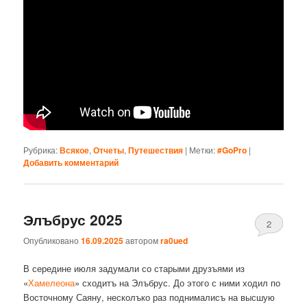
Рубрика:
Всякое
,
Отчеты
,
Путешествия
|
Метки:
#GoPro
|
Добавить комментарий
Элъбрус 2025
2
Опубликовано
16.09.2025
автором
ra0ued
В середине июля задумали со старыми друзъями из
«
Хамелеона
» сходитъ на Элъбрус. До этого с ними ходил по
Восточному Саяну, несколъко раз поднималисъ на высшую