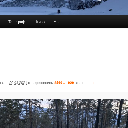
Телеграф
Чтиво
Мы
овано
29.03.2021
с разрешением
2560 × 1920
в галерее
:)