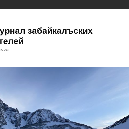
урнал забайкалъских
телей
 горы