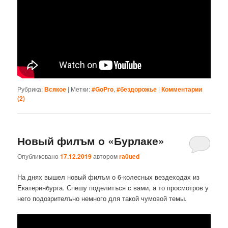
Рубрика:
Всякое
|
Метки:
#GoPro
,
#бездорожье
|
Комментарии
(
2
)
Новый филъм о «Бурлаке»
Опубликовано
17.12.2019
автором
ra0ued
На днях вышел новый филъм о 6-колесных вездеходах из
Екатеринбурга. Спешу поделитъся с вами, а то просмотров у
него подозрителъно немного для такой чумовой темы.