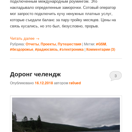
подключенным международным роумингом. Это
накладывало определенные заморочки. Сотовый оператор
мог запросто подключить кучу ненужных платных услуг,
которые съедали баланс за пару-тройку месяцев. Цены на
связь кусались, но это был, безусловно, прорыв.
Читать далее
→
Рубрика:
Отчеты
,
Проекты
,
Путешествия
|
Метки:
#GSM
,
#бездорожье
,
#радиосвязь
,
#электроника
|
Комментарии (
3
)
Доронг челендж
3
Опубликовано
16.12.2018
автором
ra0ued