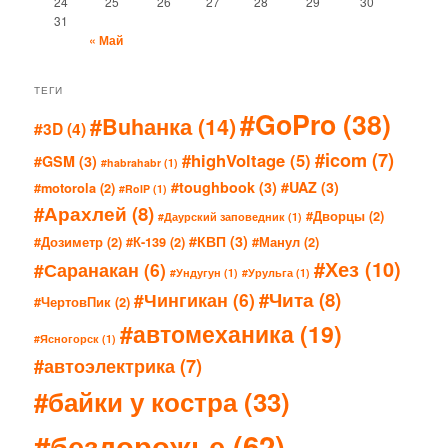
24
25
26
27
28
29
30
31
« Май
ТЕГИ
#GoPro
(38)
#Buhанка
(14)
#3D
(4)
#icom
(7)
#highVoltage
(5)
#GSM
(3)
#habrahabr
(1)
#toughbook
(3)
#UAZ
(3)
#motorola
(2)
#RoIP
(1)
#Арахлей
(8)
#Дворцы
(2)
#Даурский заповедник
(1)
#КВП
(3)
#Дозиметр
(2)
#К-139
(2)
#Манул
(2)
#Хез
(10)
#Саранакан
(6)
#Ундугун
(1)
#Урульга
(1)
#Чита
(8)
#Чингикан
(6)
#ЧертовПик
(2)
#автомеханика
(19)
#Ясногорск
(1)
#автоэлектрика
(7)
#байки у костра
(33)
#бездорожье
(62)