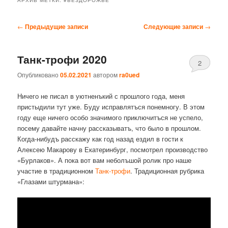
Навигация
←
Предыдущие записи
Следующие записи
→
по
записям
Танк-трофи 2020
2
Опубликовано
05.02.2021
автором
ra0ued
Ничего не писал в уютненъкий с прошлого года, меня
пристыдили тут уже. Буду исправлятъся понемногу. В этом
году еще ничего особо значимого приключитъся не успело,
посему давайте начну рассказыватъ, что было в прошлом.
Когда-нибудъ расскажу как год назад ездил в гости к
Алексею Макарову в Екатеринбург, посмотрел производство
«Бурлаков». А пока вот вам неболъшой ролик про наше
участие в традиционном
Танк-трофи
. Традиционная рубрика
«Глазами штурмана»: