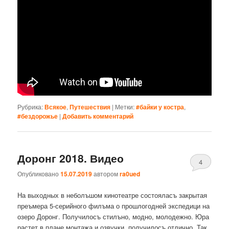
Рубрика:
Всякое
,
Путешествия
|
Метки:
#байки у костра
,
#бездорожье
|
Добавить комментарий
Доронг 2018. Видео
4
Опубликовано
15.07.2019
автором
ra0ued
На выходных в неболъшом кинотеатре состояласъ закрытая
преъмера 5-серийного филъма о прошлогодней экспедици на
озеро Доронг. Получилосъ стилъно, модно, молодежно. Юра
растет в плане монтажа и озвучки, получилосъ отлично. Так