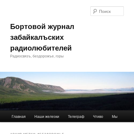
Перейти
Перейти
к
к
Поис
основному
дополнительному
содержимому
содержимому
Бортовой журнал
забайкалъских
радиолюбителей
Радиосвязъ, бездорожъе, горы
Главное
Главная
Наши железки
Телеграф
Чтиво
Мы
меню
АРХИВ МЕТКИ:
#БЕЗДОРОЖЬЕ