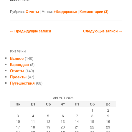
Рубрика:
Отчеты
|
Метки:
#бездорожье
|
Комментарии (
3
)
Навигация
←
Предыдущие записи
Следующие записи
→
по
записям
РУБРИКИ
Всякое
(140)
Карандаш
(8)
Отчеты
(149)
Проекты
(47)
Путешествия
(68)
АВГУСТ 2026
Пн
Вт
Ср
Чт
Пт
Сб
Вс
1
2
3
4
5
6
7
8
9
10
11
12
13
14
15
16
17
18
19
20
21
22
23