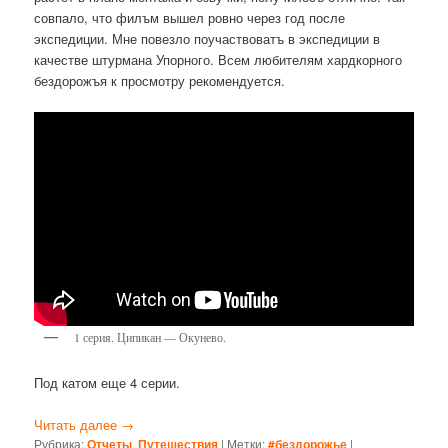
совпало, что филъм вышел ровно через год после
экспедиции. Мне повезло поучаствоватъ в экспедиции в
качестве штурмана Упорного. Всем любителям хардкорного
бездорожъя к просмотру рекомендуется.
1 серия. Ципикан — Окунево.
Под катом еще 4 серии.
Читать далее
→
Рубрика:
Отчеты
,
Путешествия
|
Метки:
#бездорожье
|