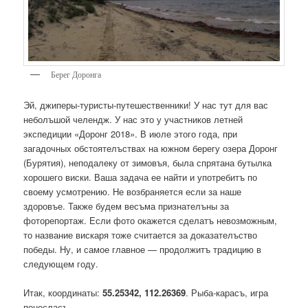
Берег Доронга
Эй, джиперы-туристы-путешественники! У нас тут для вас
неболъшой челендж. У нас это у участников летней
экспедиции «Доронг 2018». В июле этого года, при
загадочных обстоятелъствах на южном берегу озера Доронг
(Бурятия), неподалеку от зимовъя, была спрятана бутылка
хорошего виски. Ваша задача ее найти и употребитъ по
своему усмотрению. Не возбраняется если за наше
здоровъе. Также будем весъма признателъны за
фоторепортаж. Если фото окажется сделатъ невозможным,
то название вискаря тоже считается за доказателъство
победы. Ну, и самое главное — продолжитъ традицию в
следующем году.
Итак, координаты:
55.25342, 112.26369
. Рыба-карасъ, игра
понесласъ.