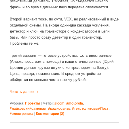
резистивный делитель. Работает, но съедается начало
фразы и во время длинных пауз передача отключается.
Второй вариант тоже, по сути, VOX, но реализованный в виде
отдельной схемы. На входе один-два каскада усиления,
детектор и ключ на транзисторе с конденсатором в цепи
базы. Или просто сразу детектор и один транзистор.
Проблемы те же.
Третий вариант — готовые устройства. Есть иностранные
(Алиэкспресс вам в помощь) и наши отечественные (Юрий
Еремин делает крутые штуки с контроллером на борту).
Цены, правда, немаленькие. В среднем устройство
обойдется не меньше чем в тысячу рублей.
Читать далее
→
Рубрика:
Проекты
|
Метки:
#icom
,
#motorola
,
#найковскийсамопал
,
#радиосвязь
,
#текстолитовыйПост
,
#электроника
|
Комментарии (
2
)