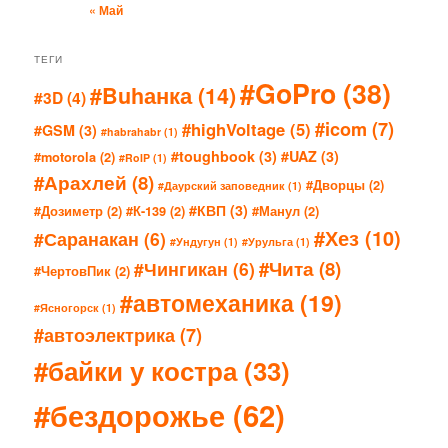
« Май
ТЕГИ
#GoPro
(38)
#Buhанка
(14)
#3D
(4)
#icom
(7)
#highVoltage
(5)
#GSM
(3)
#habrahabr
(1)
#toughbook
(3)
#UAZ
(3)
#motorola
(2)
#RoIP
(1)
#Арахлей
(8)
#Дворцы
(2)
#Даурский заповедник
(1)
#КВП
(3)
#Дозиметр
(2)
#К-139
(2)
#Манул
(2)
#Хез
(10)
#Саранакан
(6)
#Ундугун
(1)
#Урульга
(1)
#Чита
(8)
#Чингикан
(6)
#ЧертовПик
(2)
#автомеханика
(19)
#Ясногорск
(1)
#автоэлектрика
(7)
#байки у костра
(33)
#бездорожье
(62)