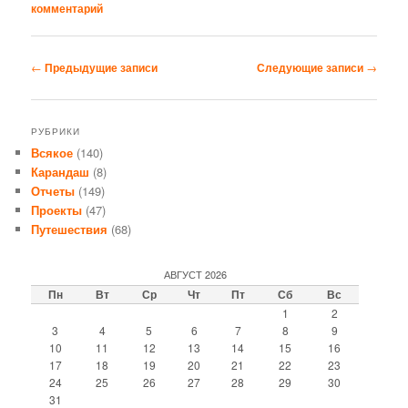
комментарий
Навигация
←
Предыдущие записи
Следующие записи
→
по
записям
РУБРИКИ
Всякое
(140)
Карандаш
(8)
Отчеты
(149)
Проекты
(47)
Путешествия
(68)
АВГУСТ 2026
Пн
Вт
Ср
Чт
Пт
Сб
Вс
1
2
3
4
5
6
7
8
9
10
11
12
13
14
15
16
17
18
19
20
21
22
23
24
25
26
27
28
29
30
31