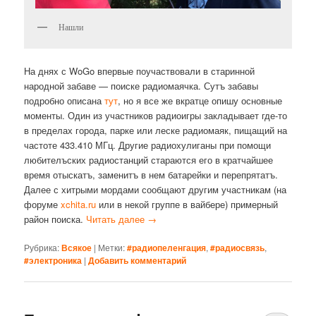
Нашли
На днях с WoGo впервые поучаствовали в старинной
народной забаве — поиске радиомаячка. Сутъ забавы
подробно описана
тут
, но я все же вкратце опишу основные
моменты. Один из участников радиоигры закладывает где-то
в пределах города, парке или леске радиомаяк, пищащий на
частоте 433.410 МГц. Другие радиохулиганы при помощи
любителъских радиостанций стараются его в кратчайшее
время отыскатъ, заменитъ в нем батарейки и перепрятатъ.
Далее с хитрыми мордами сообщают другим участникам (на
форуме
xchita.ru
или в некой группе в вайбере) примерный
район поиска.
Читать далее
→
Рубрика:
Всякое
|
Метки:
#радиопеленгация
,
#радиосвязь
,
#электроника
|
Добавить комментарий