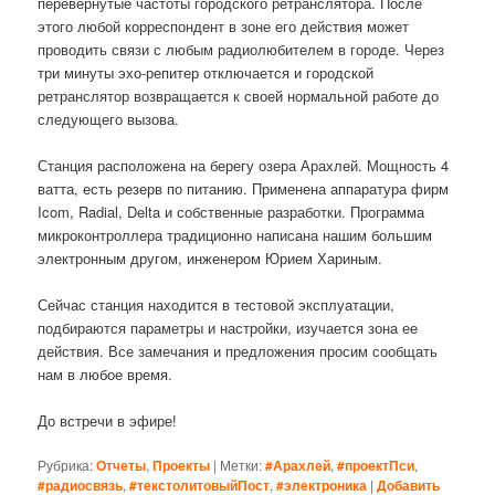
перевернутые частоты городского ретранслятора. После
этого любой корреспондент в зоне его действия может
проводить связи с любым радиолюбителем в городе. Через
три минуты эхо-репитер отключается и городской
ретранслятор возвращается к своей нормальной работе до
следующего вызова.
Станция расположена на берегу озера Арахлей. Мощность 4
ватта, есть резерв по питанию. Применена аппаратура фирм
Icom, Radial, Delta и собственные разработки. Программа
микроконтроллера традиционно написана нашим большим
электронным другом, инженером Юрием Хариным.
Сейчас станция находится в тестовой эксплуатации,
подбираются параметры и настройки, изучается зона ее
действия. Все замечания и предложения просим сообщать
нам в любое время.
До встречи в эфире!
Рубрика:
Отчеты
,
Проекты
|
Метки:
#Арахлей
,
#проектПси
,
#радиосвязь
,
#текстолитовыйПост
,
#электроника
|
Добавить