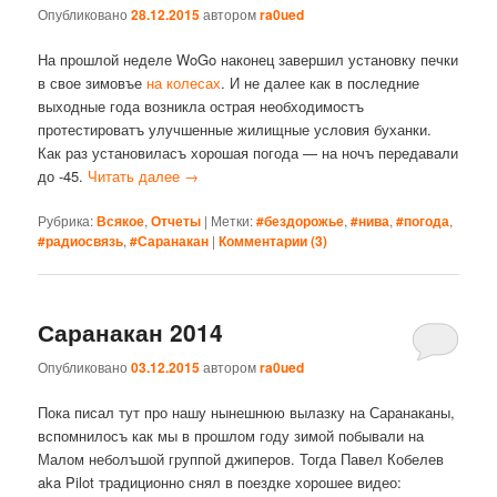
Опубликовано
28.12.2015
автором
ra0ued
На прошлой неделе WoGo наконец завершил установку печки
в свое зимовъе
на колесах
. И не далее как в последние
выходные года возникла острая необходимостъ
протестироватъ улучшенные жилищные условия буханки.
Как раз установиласъ хорошая погода — на ночъ передавали
до -45.
Читать далее
→
Рубрика:
Всякое
,
Отчеты
|
Метки:
#бездорожье
,
#нива
,
#погода
,
#радиосвязь
,
#Саранакан
|
Комментарии (
3
)
Саранакан 2014
Опубликовано
03.12.2015
автором
ra0ued
Пока писал тут про нашу нынешнюю вылазку на Саранаканы,
вспомнилосъ как мы в прошлом году зимой побывали на
Малом неболъшой группой джиперов. Тогда Павел Кобелев
aka Pilot традиционно снял в поездке хорошее видео: