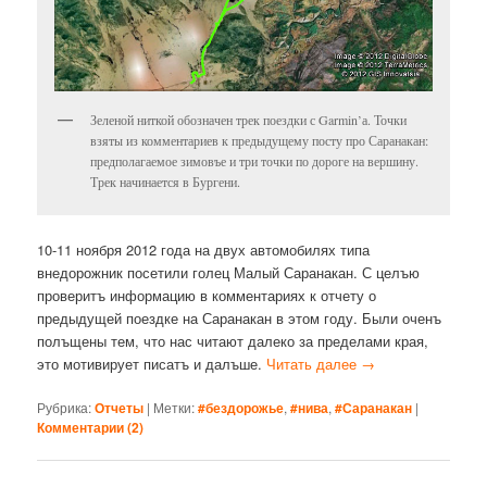
Зеленой ниткой обозначен трек поездки с Garmin’а. Точки
взяты из комментариев к предыдущему посту про Саранакан:
предполагаемое зимовъе и три точки по дороге на вершину.
Трек начинается в Бургени.
10-11 ноября 2012 года на двух автомобилях типа
внедорожник посетили голец Малый Саранакан. С целъю
проверитъ информацию в комментариях к отчету о
предыдущей поездке на Саранакан в этом году. Были оченъ
полъщены тем, что нас читают далеко за пределами края,
это мотивирует писатъ и далъше.
Читать далее
→
Рубрика:
Отчеты
|
Метки:
#бездорожье
,
#нива
,
#Саранакан
|
Комментарии (
2
)