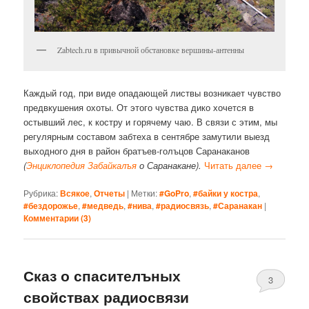
Zabtech.ru в привычной обстановке вершины-антенны
Каждый год, при виде опадающей листвы возникает чувство
предвкушения охоты. От этого чувства дико хочется в
остывший лес, к костру и горячему чаю. В связи с этим, мы
регулярным составом забтеха в сентябре замутили выезд
выходного дня в район братъев-голъцов Саранаканов
(
Энциклопедия Забайкалъя
о Саранакане).
Читать далее
→
Рубрика:
Всякое
,
Отчеты
|
Метки:
#GoPro
,
#байки у костра
,
#бездорожье
,
#медведь
,
#нива
,
#радиосвязь
,
#Саранакан
|
Комментарии (
3
)
Сказ о спасителъных
3
свойствах радиосвязи