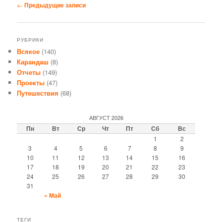
Навигация
←
Предыдущие записи
по
записям
РУБРИКИ
Всякое
(140)
Карандаш
(8)
Отчеты
(149)
Проекты
(47)
Путешествия
(68)
АВГУСТ 2026
Пн
Вт
Ср
Чт
Пт
Сб
Вс
1
2
3
4
5
6
7
8
9
10
11
12
13
14
15
16
17
18
19
20
21
22
23
24
25
26
27
28
29
30
31
« Май
ТЕГИ