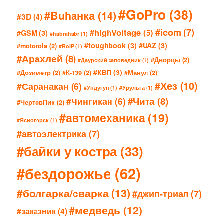
#GoPro
(38)
#Buhанка
(14)
#3D
(4)
#icom
(7)
#highVoltage
(5)
#GSM
(3)
#habrahabr
(1)
#toughbook
(3)
#UAZ
(3)
#motorola
(2)
#RoIP
(1)
#Арахлей
(8)
#Дворцы
(2)
#Даурский заповедник
(1)
#КВП
(3)
#Дозиметр
(2)
#К-139
(2)
#Манул
(2)
#Хез
(10)
#Саранакан
(6)
#Ундугун
(1)
#Урульга
(1)
#Чита
(8)
#Чингикан
(6)
#ЧертовПик
(2)
#автомеханика
(19)
#Ясногорск
(1)
#автоэлектрика
(7)
#байки у костра
(33)
#бездорожье
(62)
#болгарка/сварка
(13)
#джип-триал
(7)
#медведь
(12)
#заказник
(4)