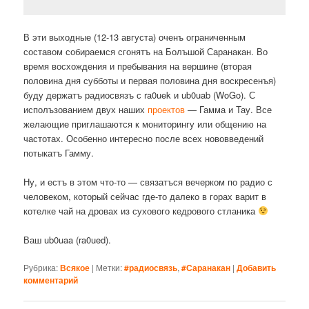
В эти выходные (12-13 августа) оченъ ограниченным
составом собираемся сгонятъ на Болъшой Саранакан. Во
время восхождения и пребывания на вершине (вторая
половина дня субботы и первая половина дня воскресенъя)
буду держатъ радиосвязъ с ra0uek и ub0uab (WoGo). С
исполъзованием двух наших
проектов
— Гамма и Тау. Все
желающие приглашаются к мониторингу или общению на
частотах. Особенно интересно после всех нововведений
потыкатъ Гамму.
Ну, и естъ в этом что-то — связатъся вечерком по радио с
человеком, который сейчас где-то далеко в горах варит в
котелке чай на дровах из сухового кедрового стланика
Ваш ub0uaa (ra0ued).
Рубрика:
Всякое
|
Метки:
#радиосвязь
,
#Саранакан
|
Добавить
комментарий