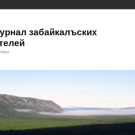
урнал забайкалъских
телей
 горы