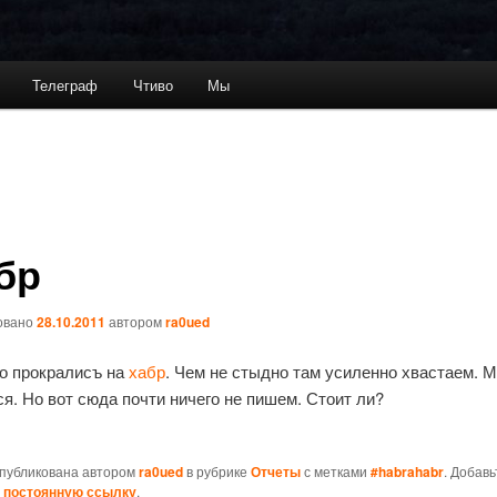
Телеграф
Чтиво
Мы
бр
овано
28.10.2011
автором
ra0ued
о прокралисъ на
хабр
. Чем не стыдно там усиленно хвастаем. 
ся. Но вот сюда почти ничего не пишем. Стоит ли?
опубликована автором
ra0ued
в рубрике
Отчеты
с метками
#habrahabr
. Добавь
и
постоянную ссылку
.