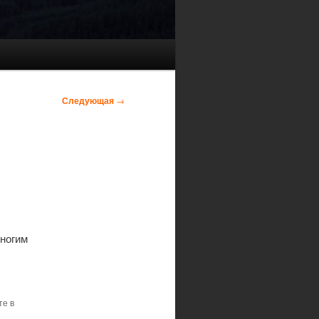
Следующая
→
Многим
те в