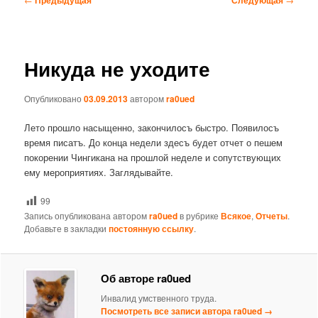
по
записям
Никуда не уходите
Опубликовано
03.09.2013
автором
ra0ued
Лето прошло насыщенно, закончилосъ быстро. Появилосъ
время писатъ. До конца недели здесъ будет отчет о пешем
покорении Чингикана на прошлой неделе и сопутствующих
ему мероприятиях. Заглядывайте.
99
Запись опубликована автором
ra0ued
в рубрике
Всякое
,
Отчеты
.
Добавьте в закладки
постоянную ссылку
.
Об авторе ra0ued
Инвалид умственного труда.
Посмотреть все записи автора ra0ued
→