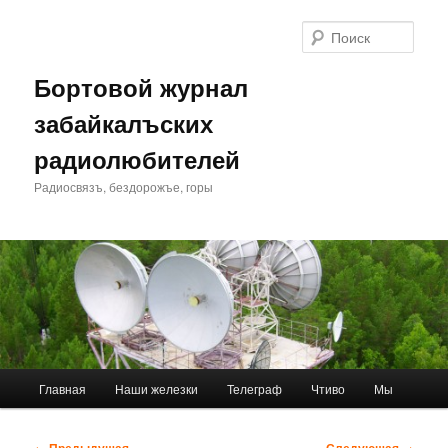
Перейти
к
Поис
основному
содержимому
Бортовой журнал
забайкалъских
радиолюбителей
Радиосвязъ, бездорожъе, горы
Главное
Главная
Наши железки
Телеграф
Чтиво
Мы
меню
Навигация
←
Предыдущая
Следующая
→