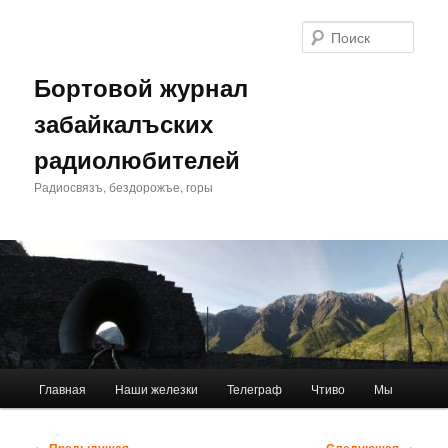
Перейти
к
Поис
основному
содержимому
Бортовой журнал
забайкалъских
радиолюбителей
Радиосвязъ, бездорожъе, горы
Главное
Главная
Наши железки
Телеграф
Чтиво
Мы
меню
Навигация
←
Предыдущая
Следующая
→