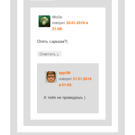
WoGo
говорит
20.01.2016 в
21:08
:
Опять сарказм?)
↓
Ответить
spyON
говорит
21.01.2016
в 01:05
:
А тебя не проведешъ )