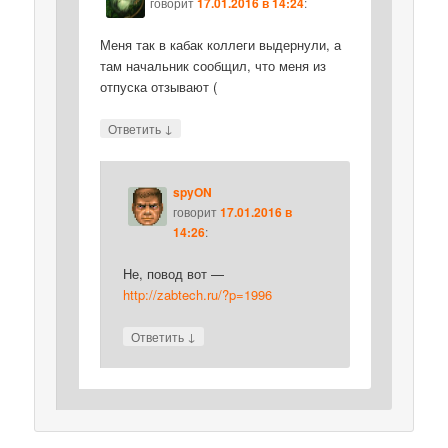
говорит
17.01.2016 в 14:24
:
Меня так в кабак коллеги выдернули, а
там начальник сообщил, что меня из
отпуска отзывают (
↓
Ответить
spyON
говорит
17.01.2016 в
14:26
:
Не, повод вот —
http://zabtech.ru/?p=1996
↓
Ответить