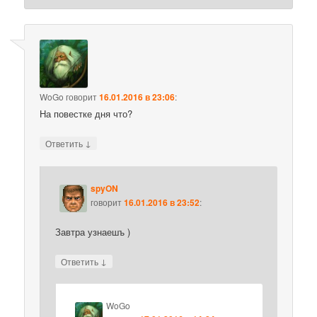
WoGo
говорит
16.01.2016 в 23:06
:
На повестке дня что?
↓
Ответить
spyON
говорит
16.01.2016 в 23:52
:
Завтра узнаешъ )
↓
Ответить
WoGo