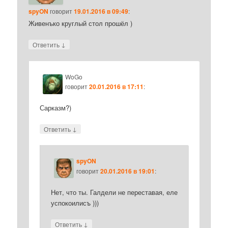
spyON
говорит
19.01.2016 в 09:49
:
Живенъко круглый стол прошёл )
↓
Ответить
WoGo
говорит
20.01.2016 в 17:11
:
Сарказм?)
↓
Ответить
spyON
говорит
20.01.2016 в 19:01
:
Нет, что ты. Галдели не переставая, еле
успокоилисъ )))
↓
Ответить