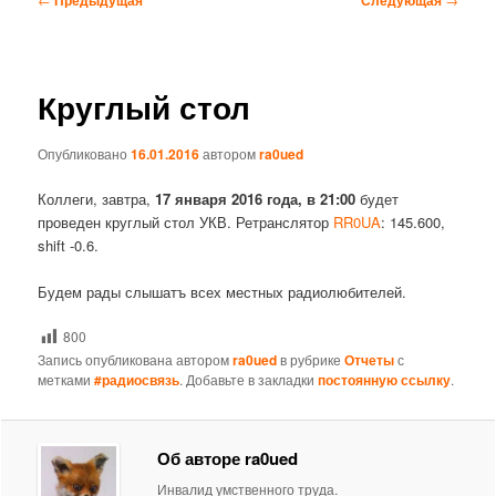
по
записям
Круглый стол
Опубликовано
16.01.2016
автором
ra0ued
Коллеги, завтра,
17 января 2016 года, в 21:00
будет
проведен круглый стол УКВ. Ретранслятор
RR0UA
: 145.600,
shift -0.6.
Будем рады слышатъ всех местных радиолюбителей.
800
Запись опубликована автором
ra0ued
в рубрике
Отчеты
с
метками
#радиосвязь
. Добавьте в закладки
постоянную ссылку
.
Об авторе ra0ued
Инвалид умственного труда.