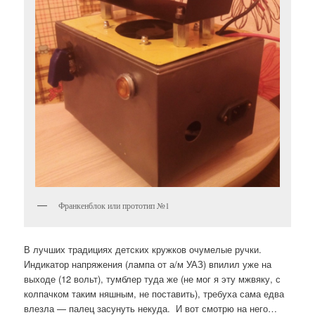
Франкенблок или прототип №1
В лучших традициях детских кружков очумелые ручки.
Индикатор напряжения (лампа от а/м УАЗ) впилил уже на
выходе (12 вольт), тумблер туда же (не мог я эту мжвяку, с
колпачком таким няшным, не поставить), требуха сама едва
влезла — палец засунуть некуда. И вот смотрю на него…