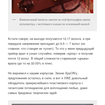
Внимательный читатель заметит на этой фотографии замену
мультиметра, с желтенького noname на зелененький mastech
Кстати говоря, на выходе получается 12,17 вольта, а при
передаче напряжение проседает до 6,5 — 7 вольт (но
главное, что станция не тухнет). То что у меня предыдущий
прибор врал я узнал случайно, померив «крону» и получив
почти 12 вольт. В общей сложности старенькая «цешка»
врала где то на 32-33% в плюс.
Но вернемся к нашим корпусам. Звоню SpyON’у,
предложение осталось в силе, и вот я УЖЕ довольный
обладатель прекраснейшего пластикового корпуса с
гигантским потенциалом для воплощения любых, даже
самых бредовых творческих идей.