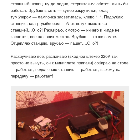
страшный шоппц. ну да ладно, стерпится-слюбится, лишь бы
работал. Врубаю в сеть — кулер закрутился, клац
тумблером — лампочка засветилась, клево ^_^. Подрубаю
станцию, клац тумблером — блок потух вместе со
станцией…О_о?! Разбираю, смотрю — ничего и нигде не
касается, все на своих местах. Врубаю — то же самое.
Отцепляю станцию, врубаю — пашет….О_о?!
Раскручиваю все, распаиваю (входной штекер 220V так
просто не вынуть, он к миниплате припаян) собираю на столе
— работает, подключаю станцию — работает, выхожу на
передачу — работает!