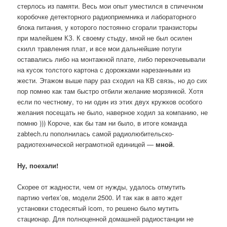
стерлось из памяти. Весь мои опыт уместился в спичечном
коробочке детекторного радиоприемника и лабораторного
блока питания, у которого постоянно сгорали транзисторы
при малейшем КЗ. К своему стыду, мной не был осилен
скилл травления плат, и все мои дальнейшие потуги
оставались либо на монтажной плате, либо перекочевывали
на кусок толстого картона с дорожками нарезанными из
жести. Этажом выше пару раз сходил на КВ связь, но до сих
пор помню как там быстро отбили желание морзянкой. Хотя
если по честному, то ни один из этих двух кружков особого
желания посещать не было, наверное ходил за компанию, не
помню ))) Короче, как бы там ни было, в итоге команда
zabtech.ru пополнилась
самой радиолюбительско-
радиотехнической неграмотной единицей —
мной
.
Ну, поехали!
Скорее от жадности, чем от нужды, удалось отмутить
партию vertex’ов, модели 2500. И так как в авто ждет
установки стодесятый icom, то решено было мутить
стационар. Для полноценной домашней радиостанции не