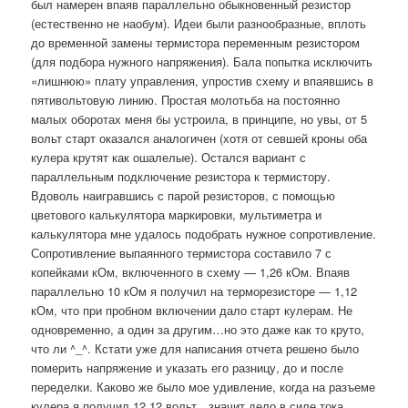
был намерен впаяв параллельно обыкновенный резистор
(естественно не наобум). Идеи были разнообразные, вплоть
до временной замены термистора переменным резистором
(для подбора нужного напряжения). Бала попытка исключить
«лишнюю» плату управления, упростив схему и впаявшись в
пятивольтовую линию. Простая молотьба на постоянно
малых оборотах меня бы устроила, в принципе, но увы, от 5
вольт старт оказался аналогичен (хотя от севшей кроны оба
кулера крутят как ошалелые). Остался вариант с
параллельным подключение резистора к термистору.
Вдоволь наигравшись с парой резисторов, с помощью
цветового калькулятора маркировки, мультиметра и
калькулятора мне удалось подобрать нужное сопротивление.
Сопротивление выпаянного термистора составило 7 с
копейками кОм, включенного в схему — 1,26 кОм. Впаяв
параллельно 10 кОм я получил на терморезисторе — 1,12
кОм, что при пробном включении дало старт кулерам. Не
одновременно, а один за другим…но это даже как то круто,
что ли ^_^. Кстати уже для написания отчета решено было
померить напряжение и указать его разницу, до и после
переделки. Каково же было мое удивление, когда на разъеме
кулера я получил 12,12 вольт…значит дело в силе тока….