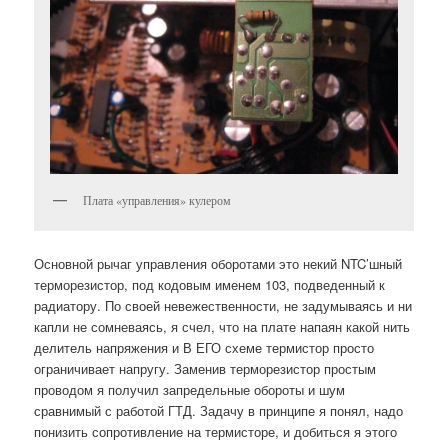
Плата «управления» кулером
Основной рычаг управления оборотами это некий NTC’шный
терморезистор, под кодовым именем 103, подведенный к
радиатору. По своей невежественности, не задумываясь и ни
капли не сомневаясь, я счел, что на плате напаян какой нить
делитель напряжения и В ЕГО схеме термистор просто
ограничивает напругу. Заменив терморезистор простым
проводом я получил запредельные обороты и шум
сравнимый с работой ГТД. Задачу в принципе я понял, надо
понизить сопротивление на термисторе, и добиться я этого