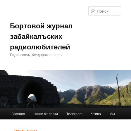
Перейти
к
Поис
основному
содержимому
Бортовой журнал
забайкалъских
радиолюбителей
Радиосвязъ, бездорожъе, горы
Главное
Главная
Наши железки
Телеграф
Чтиво
Мы
меню
Навигация
← Предыдущее