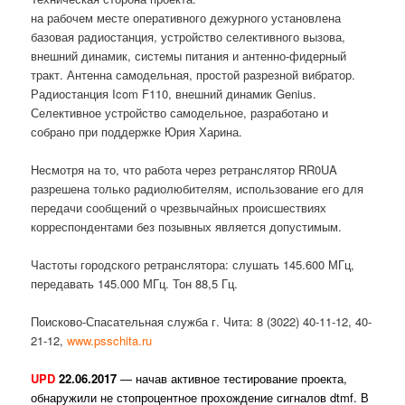
на рабочем месте оперативного дежурного установлена
базовая радиостанция, устройство селективного вызова,
внешний динамик, системы питания и антенно-фидерный
тракт. Антенна самодельная, простой разрезной вибратор.
Радиостанция Icom F110, внешний динамик Genius.
Селективное устройство самодельное, разработано и
собрано при поддержке Юрия Харина.
Несмотря на то, что работа через ретранслятор RR0UA
разрешена только радиолюбителям, использование его для
передачи сообщений о чрезвычайных происшествиях
корреспондентами без позывных является допустимым.
Частоты городского ретранслятора: слушать 145.600 МГц,
передавать 145.000 МГц. Тон 88,5 Гц.
Поисково-Спасательная служба г. Чита: 8 (3022) 40-11-12, 40-
21-12,
www.psschita.ru
UPD
22.06.2017
— начав активное тестирование проекта,
обнаружили не стопроцентное прохождение сигналов dtmf. В