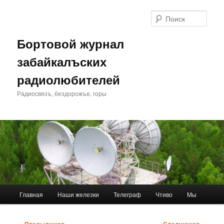
Перейти
к
Поис
основному
содержимому
Бортовой журнал
забайкалъских
радиолюбителей
Радиосвязъ, бездорожъе, горы
Главное
Главная
Наши железки
Телеграф
Чтиво
Мы
меню
Навигация
←
Предыдущая
Следующая
→