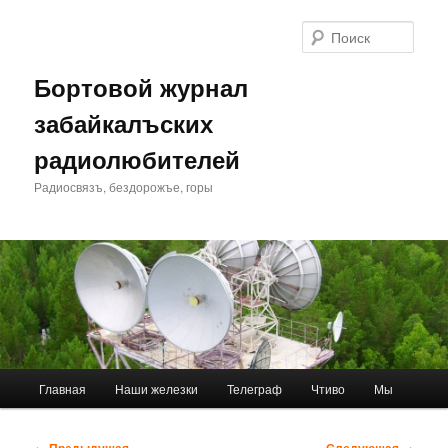
Перейти
к
Поис
основному
содержимому
Бортовой журнал
забайкалъских
радиолюбителей
Радиосвязъ, бездорожъе, горы
Главное
Главная
Наши железки
Телеграф
Чтиво
Мы
меню
Навигация
←
Предыдущая
Следующая
→