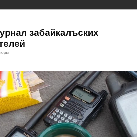
урнал забайкалъских
телей
 горы