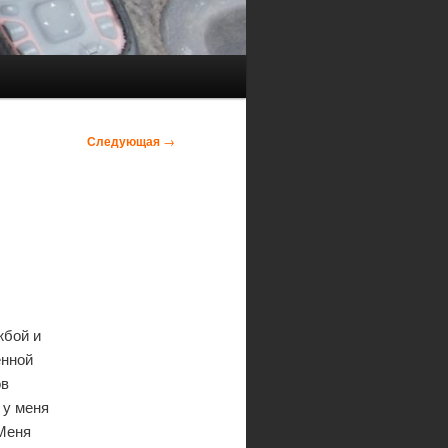
Следующая
→
жбой и
енной
ов
 у меня
 Меня