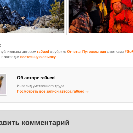
2
опубликована автором
ra0ued
в рубрике
Отчеты
,
Путешествия
с метками
#Go
 в закладки
постоянную ссылку
.
Об авторе ra0ued
Инвалид умственного труда.
Посмотреть все записи автора ra0ued
→
авить комментарий