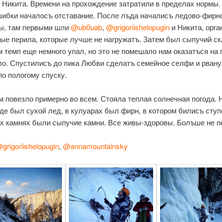
 Никита. Времени на прохождение затратили в пределах нормы.
шибки началосъ отставание. После лъда началисъ ледово-фирн
ы, там первыми шли
@ub0uab
,
@grigoriishelopugin
и Никита, орга
ые перила, которые лучше не нагружатъ. Затем был сыпучий ск
м темп еще немного упал, но это не помешало нам оказатъся на 
ло. Спустилисъ до пика Любви сделатъ семейное селфи и рван
по пологому спуску.
м повезло примерно во всем. Стояла теплая солнечная погода. 
де был сухой лед, в кулуарах был фирн, в котором билисъ ступ
х камнях были сыпучие камни. Все живы-здоровы. Болъше не п
grigoriishelopugin
,
@annamountainsky