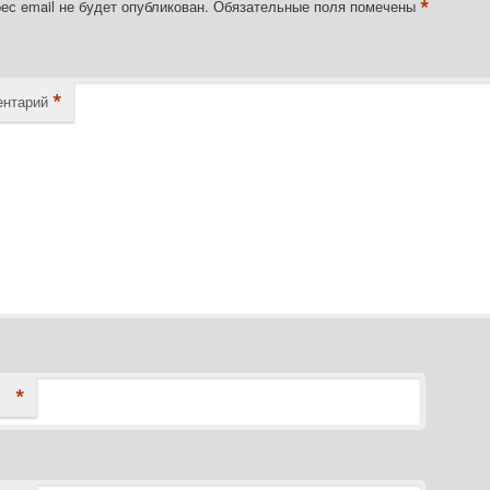
*
ес email не будет опубликован.
Обязательные поля помечены
*
нтарий
*