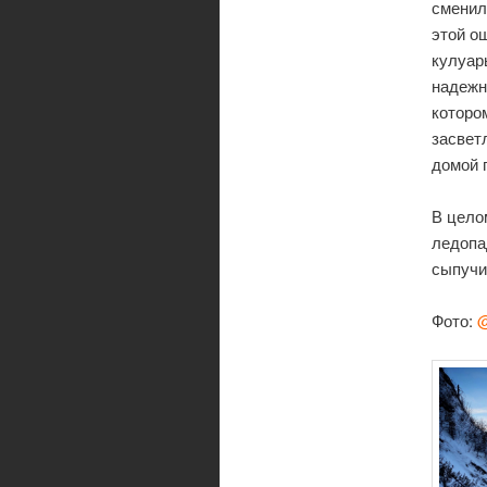
сменил
этой о
кулуар
надежн
которо
засвет
домой 
В цело
ледопа
сыпучи
Фото:
@