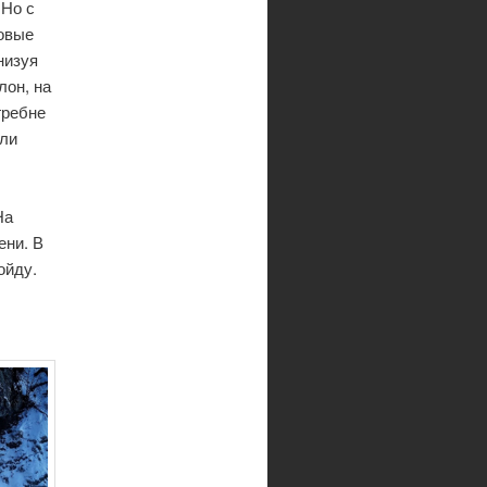
 Но с
овые
низуя
лон, на
гребне
ули
На
ени. В
ойду.