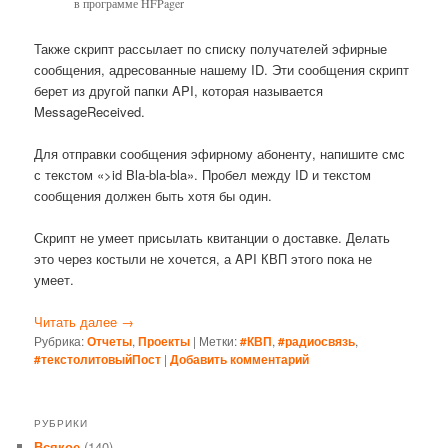
в программе HFPager
Также скрипт рассылает по списку получателей эфирные
сообщения, адресованные нашему ID. Эти сообщения скрипт
берет из другой папки API, которая называется
MessageReceived.
Для отправки сообщения эфирному абоненту, напишите смс
с текстом «>id Bla-bla-bla». Пробел между ID и текстом
сообщения должен быть хотя бы один.
Скрипт не умеет присылать квитанции о доставке. Делать
это через костыли не хочется, а API КВП этого пока не
умеет.
Читать далее
→
Рубрика:
Отчеты
,
Проекты
|
Метки:
#КВП
,
#радиосвязь
,
#текстолитовыйПост
|
Добавить комментарий
РУБРИКИ
Всякое
(140)