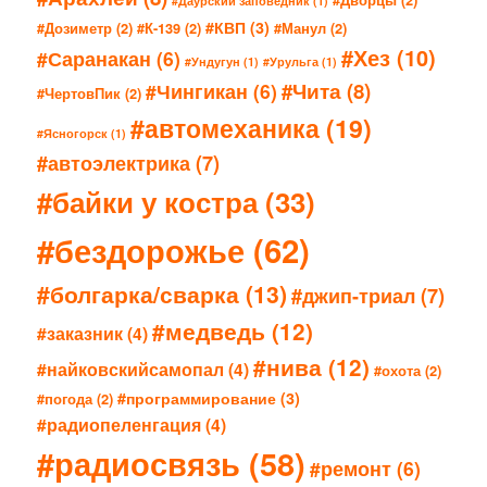
#Даурский заповедник
(1)
#КВП
(3)
#Дозиметр
(2)
#К-139
(2)
#Манул
(2)
#Хез
(10)
#Саранакан
(6)
#Ундугун
(1)
#Урульга
(1)
#Чита
(8)
#Чингикан
(6)
#ЧертовПик
(2)
#автомеханика
(19)
#Ясногорск
(1)
#автоэлектрика
(7)
#байки у костра
(33)
#бездорожье
(62)
#болгарка/сварка
(13)
#джип-триал
(7)
#медведь
(12)
#заказник
(4)
#нива
(12)
#найковскийсамопал
(4)
#охота
(2)
#программирование
(3)
#погода
(2)
#радиопеленгация
(4)
#радиосвязь
(58)
#ремонт
(6)