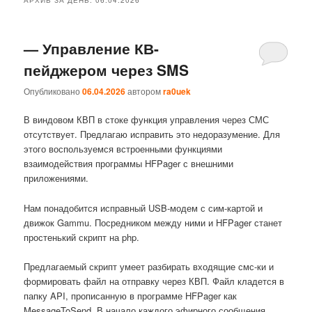
— Управление КВ-
пейджером через SMS
Опубликовано
06.04.2026
автором
ra0uek
В виндовом КВП в стоке функция управления через СМС
отсутствует. Предлагаю исправить это недоразумение. Для
этого воспользуемся встроенными функциями
взаимодействия программы HFPager с внешними
приложениями.
Нам понадобится исправный USB-модем с сим-картой и
движок Gammu. Посредником между ними и HFPager станет
простенький скрипт на php.
Предлагаемый скрипт умеет разбирать входящие смс-ки и
формировать файл на отправку через КВП. Файл кладется в
папку API, прописанную в программе HFPager как
MessageToSend. В начало каждого эфирного сообщения