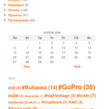
Карандаш
(8)
Отчеты
(149)
Проекты
(47)
Путешествия
(68)
АПРЕЛЬ 2026
Пн
Вт
Ср
Чт
Пт
Сб
Вс
1
2
3
4
5
6
7
8
9
10
11
12
13
14
15
16
17
18
19
20
21
22
23
24
25
26
27
28
29
30
« Мар
Май »
ТЕГИ
#GoPro
(38)
#Buhанка
(14)
#3D
(4)
#icom
(7)
#highVoltage
(5)
#GSM
(3)
#habrahabr
(1)
#toughbook
(3)
#UAZ
(3)
#motorola
(2)
#RoIP
(1)
#Арахлей
(8)
#Дворцы
(2)