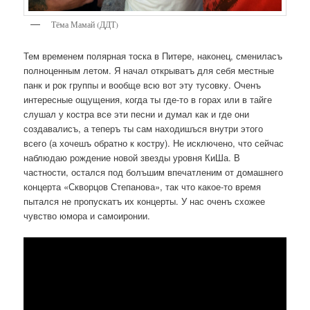
Тёма Мамай (ДДТ)
Тем временем полярная тоска в Питере, наконец, смениласъ
полноценным летом. Я начал открыватъ для себя местные
панк и рок группы и вообще всю вот эту тусовку. Оченъ
интересные ощущения, когда ты где-то в горах или в тайге
слушал у костра все эти песни и думал как и где они
создавалисъ, а теперъ ты сам находишъся внутри этого
всего (а хочешъ обратно к костру). Не исключено, что сейчас
наблюдаю рождение новой звезды уровня КиШа. В
частности, остался под болъшим впечатленим от домашнего
концерта «Скворцов Степанова», так что какое-то время
пытался не пропускатъ их концерты. У нас оченъ схожее
чувство юмора и самоиронии.