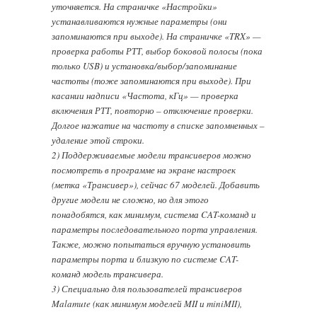
уточняется. На страничке «Настройки»
устанавливаются нужные параметры (они
запоминаются при выходе). На страничке «TRX» —
проверка работы РТТ, выбор боковой полосы (пока
только USB) и установка/выбор/запоминание
частоты (тоже запоминаются при выходе). При
касании надписи «Частота, кГц» — проверка
включения РТТ, повторно – отключение проверки.
Долгое нажатие на частоту в списке запомненных –
удаление этой строки.
2) Поддерживаемые модели трансиверов можно
посмотреть в программе на экране настроек
(метка «Трансивер»), сейчас 67 моделей. Добавить
другие модели не сложно, но для этого
понадобятся, как минимум, система CAT-команд и
параметры последовательного порта управления.
Также, можно попытаться вручную установить
параметры порта и близкую по системе CAT-
команд модель трансивера.
3) Специально для пользователей трансиверов
Malamute (как минимум моделей MII и miniMII),