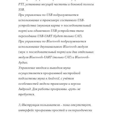
РТТ, установка несущей частоты и боковой полосы
SSB.
При управлении по USB подразумевается
использование в трансивере составного USB-
устройства (звуковая карта + последовательный
порт) или одиночного USB-устройства типа
переходника USB-UART (будет только САТ).
При управлении по Bluetooth подразумевается
использование двухканального Bluetooth-модуля
(звук + последовательный порт) или два отдельных
модуля Bluetooth-UART (только САТ) и Bluetooth-
Аудио.
Управление вводом и выводом звука
осуществляется программной настройкой
подсистемы звука в Android, с учётом
особенностей модели трансивера и версии
Андроид. Для работы программы «рут» не
требуется.
1) Инструкция пользователя – пока отсутствует,
интерфейс программы простой и он периодически