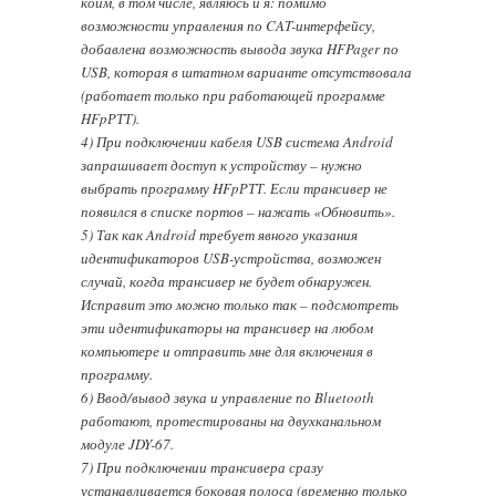
коим, в том числе, являюсь и я: помимо
возможности управления по CAT-интерфейсу,
добавлена возможность вывода звука HFPager по
USB, которая в штатном варианте отсутствовала
(работает только при работающей программе
HFpРТТ).
4) При подключении кабеля USB система Android
запрашивает доступ к устройству – нужно
выбрать программу HFpРТТ. Если трансивер не
появился в списке портов – нажать «Обновить».
5) Так как Android требует явного указания
идентификаторов USB-устройства, возможен
случай, когда трансивер не будет обнаружен.
Исправит это можно только так – подсмотреть
эти идентификаторы на трансивер на любом
компьютере и отправить мне для включения в
программу.
6) Ввод/вывод звука и управление по Bluetooth
работают, протестированы на двухканальном
модуле JDY-67.
7) При подключении трансивера сразу
устанавливается боковая полоса (временно только