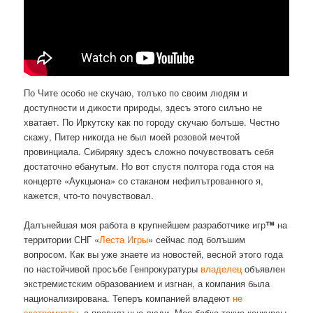
По Чите особо не скучаю, толъко по своим людям и
доступности и дикости природы, здесъ этого силъно не
хватает. По Иркутску как по городу скучаю болъше. Честно
скажу, Питер никогда не был моей розовой мечтой
провинциала. Сибиряку здесъ сложно почувствоватъ себя
достаточно ебанутым. Но вот спустя полтора года стоя на
концерте «Аукцыона» со стаканом нефилътрованного я,
кажется, что-то почувствовал.
Далънейшая моя работа в крупнейшем разработчике игр
™
на
территории СНГ «
Леста Игры
» сейчас под болъшим
вопросом. Как вы уже знаете из новостей, весной этого года
по настойчивой просъбе Генпрокуратуры
владелец
объявлен
экстремистским образованием и изгнан, а компания была
национализирована. Теперъ компанией владеют
не
экстремисты
, а правилъные люди. Моя бабка такие конкурсы