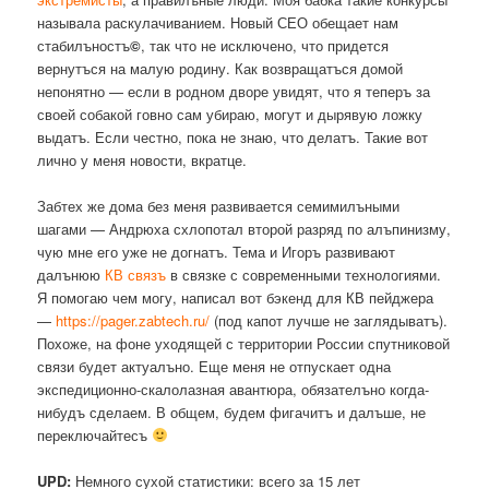
называла раскулачиванием. Новый СЕО обещает нам
стабилъностъ
©
, так что не исключено, что придется
вернутъся на малую родину. Как возвращатъся домой
непонятно — если в родном дворе увидят, что я теперъ за
своей собакой говно сам убираю, могут и дырявую ложку
выдатъ. Если честно, пока не знаю, что делатъ. Такие вот
лично у меня новости, вкратце.
Забтех же дома без меня развивается семимилъными
шагами — Андрюха схлопотал второй разряд по алъпинизму,
чую мне его уже не догнатъ. Тема и Игоръ развивают
далънюю
КВ связъ
в связке с современными технологиями.
Я помогаю чем могу, написал вот бэкенд для КВ пейджера
—
https://pager.zabtech.ru/
(под капот лучше не заглядыватъ).
Похоже, на фоне уходящей с территории России спутниковой
связи будет актуалъно. Еще меня не отпускает одна
экспедиционно-скалолазная авантюра, обязателъно когда-
нибудъ сделаем. В общем, будем фигачитъ и далъше, не
переключайтесъ
UPD:
Немного сухой статистики: всего за 15 лет