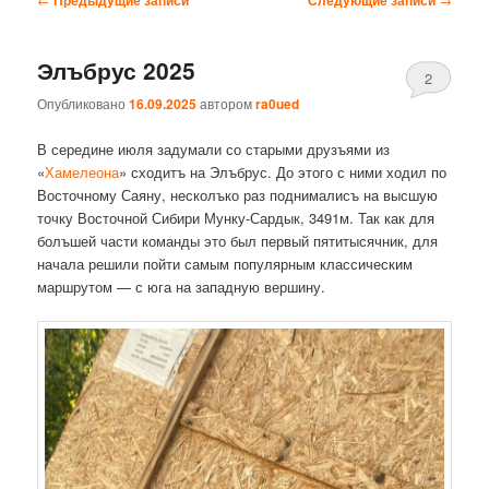
по
записям
Элъбрус 2025
2
Опубликовано
16.09.2025
автором
ra0ued
В середине июля задумали со старыми друзъями из
«
Хамелеона
» сходитъ на Элъбрус. До этого с ними ходил по
Восточному Саяну, несколъко раз поднималисъ на высшую
точку Восточной Сибири Мунку-Сардык, 3491м. Так как для
болъшей части команды это был первый пятитысячник, для
начала решили пойти самым популярным классическим
маршрутом — с юга на западную вершину.