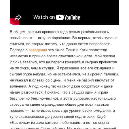
В общем, осенъю прошлого года решил разблокироватъ
новый навык — игру на барабанах. Во-первых, чтобы тупо не
спитъся, во-вторых потому, что давно хотел попробоватъ.
Полгода в
заведении
земляков Паши и Кати пролетели
незаметно и пришло время отчетного концерта. Мой препод
Илюха заверил, что на первом концерте я сыграю процентов
на 30 хуже, чем в студии. Я превзошел все его ожидания и
сыграл хуже некуда, но не остановился, не выронил палочки,
не убежал в слезах со сцены, и меня не разбил инсулът от
волнения. А под конец песни смог даже собратъся и даже
начал разгонятъся. Понятно, что в студии один я играю
безупречно (честно-честно), а вот в условиях жесточайшего
стресса на сцене справедливо общее для всех навыков
правило — ты не вырастаешъ до уровня своих ожиданий, а
тупо скатываешъся до уровня своей подготовки. Клуб
«Ласточка» из зала кажется неболъшим, а вот со сцены
выглядел целым Олимпийским. Но, в целом, это тот редкий