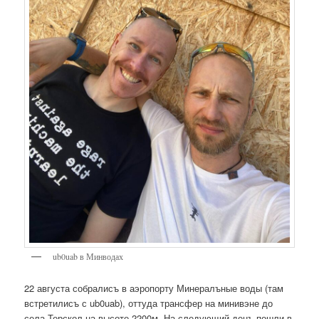
ub0uab в Минводах
22 августа собралисъ в аэропорту Минералъные воды (там
встретилисъ с ub0uab), оттуда трансфер на минивэне до
села Терскол на высоте 2200м. На следующий денъ пошли в