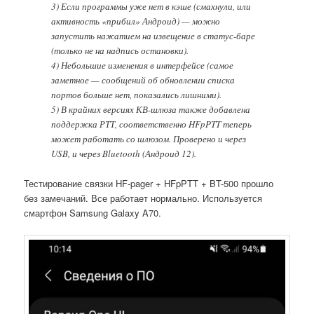
3) Если программы уже нет в кэше (смахнули, или
активность «прибил» Андроид) — можно
запустить нажатием на извещение в статус-баре
(только не на надпись остановки).
4) Небольшие изменения в интерфейсе (самое
заметное — сообщений об обновлении списка
портов больше нет, показались лишними).
5) В крайних версиях КВ-шлюза также добавлена
поддержка РТТ, соответственно HFpPTT теперь
может работать со шлюзом. Проверено и через
USB, и через Bluetooth (Андроид 12).
Тестирование связки HF-pager + HFpPTT + BT-500 прошло
без замечаний. Все работает нормально. Используется
смартфон Samsung Galaxy A70.