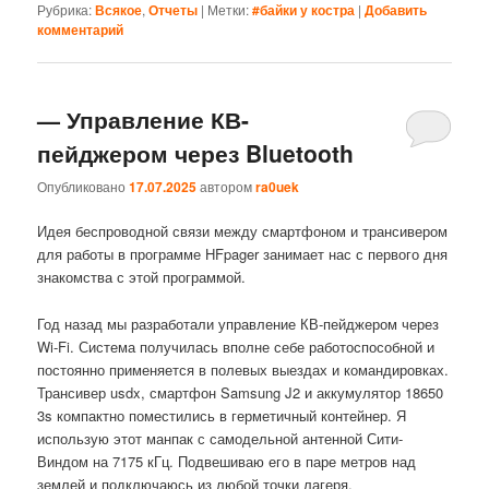
Рубрика:
Всякое
,
Отчеты
|
Метки:
#байки у костра
|
Добавить
комментарий
— Управление КВ-
пейджером через Bluetooth
Опубликовано
17.07.2025
автором
ra0uek
Идея беспроводной связи между смартфоном и трансивером
для работы в программе HFpager занимает нас с первого дня
знакомства с этой программой.
Год назад мы разработали управление КВ-пейджером через
Wi-Fi. Система получилась вполне себе работоспособной и
постоянно применяется в полевых выездах и командировках.
Трансивер usdx, смартфон Samsung J2 и аккумулятор 18650
3s компактно поместились в герметичный контейнер. Я
использую этот манпак с самодельной антенной Сити-
Виндом на 7175 кГц. Подвешиваю его в паре метров над
землей и подключаюсь из любой точки лагеря.