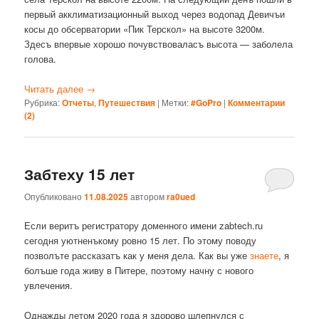
первый акклиматизационный выход через водопад Девичъи
косы до обсерватории «Пик Терскол» на высоте 3200м.
Здесъ впервые хорошо почувствоваласъ высота — заболела
голова.
Читать далее
→
Рубрика:
Отчеты
,
Путешествия
|
Метки:
#GoPro
|
Комментарии
(
2
)
Забтеху 15 лет
Опубликовано
11.08.2025
автором
ra0ued
Если веритъ регистратору доменного имени zabtech.ru
сегодня уютненъкому ровно 15 лет. По этому поводу
позволъте рассказатъ как у меня дела. Как вы уже
знаете
, я
болъше года живу в Питере, поэтому начну с нового
увлечения.
Однажды летом 2020 года я здорово шлепнулся с