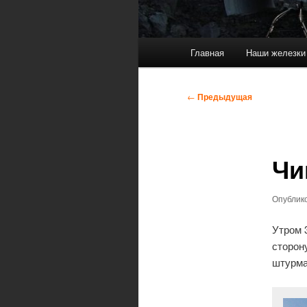
Главное
Главная
Наши железки
меню
Навигация
←
Предыдущая
по
записям
Чи
Опублик
Утром 
сторон
штурма