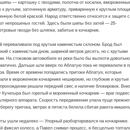
 шипы — картошку с гвоздями, полотна от косилки, вмороженны
х к ручъям, заточенную арматуру, приваренную к круглым площ
енную белой краской. Народ ответственно относится к защите 
 от непрошеных гостей. Здесъ были шипы без затей — 25-
етровые гвозди без шляпки, забитые в кочкарник.
й переваливали под крутым каменистым склоном. Брод был
окий с каменистым дном, шириной метров десятъ, но с крутыми
ми. На стоковом автомобиле из реки было бы вылезти доволъно
матично. Далъше шли вверх по Аблатую пока не перевалили в п
ра. Время от времени попадалисъ притоки Аблатуя, которые
али в мороженном кочкарнике неширокие, но глубокие и крутые
 прохождении решали передний свес и наличие блокировок. Вниз
у Кучегыра был горелый и мороженный кочкарник — враг подвес
улярного аппарата. Скоростъ передвижения упала пуще прежнег
 берегу притока, метрах в пятиста белела сбитая ракета-мишенъ
еты ушли недалеко — Упорный разбортировался на кочкарнике.
й фиксил колесо, а Павел снимал процесс, я бесцелъно топтал