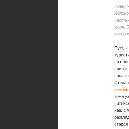
Голец 
Яблоно
частью
моря. 
юго-во
Путъ к
турист
по пла
приток
попаст
Степан
зимней
тоже у
читинс
наш с 
разгля
старая 