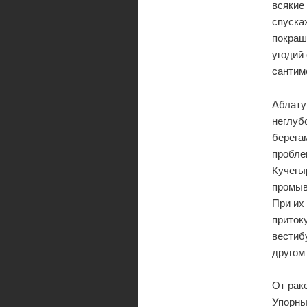
всякие
спуска
покраш
угодий
сантим
Аблату
неглуб
берега
пробле
Кучегы
промыв
При их
приток
вестиб
другом
От рак
Упорны