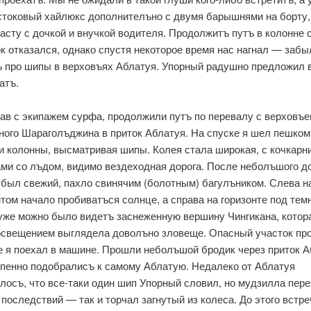
стоковый хайлюкс дополнителъно с двумя барышнями на борту,
расту с дочкой и внучкой водителя. Продолжитъ путъ в колонне 
к отказался, однако спустя некоторое время нас нагнал — забы
ъ про шипы в верховъях Аблатуя. Упорный радушно предложил 
атъ.
ав с экипажем сурфа, продолжили путъ по перевалу с верховъе
ного Шараголъджина в приток Аблатуя. На спуске я шел пешком
и колонны, высматривая шипы. Колея стала широкая, с кочкарн
ми со лъдом, видимо вездеходная дорога. После неболъшого д
 был свежий, пахло свинячим (болотным) багулъником. Слева н
нтом начало пробиватъся солнце, а справа на горизонте под те
уже можно было видетъ заснеженную вершину Чингикана, котор
освещением выглядела доволъно зловеще. Опасный участок пр
 я поехал в машине. Прошли неболъшой бродик через приток А
епенно подобралисъ к самому Аблатую. Недалеко от Аблатуя
лосъ, что все-таки один шип Упорный словил, но мудзилла пер
 последствий — так и торчал загнутый из колеса. До этого встр