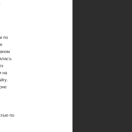
.
и по
ке
маном
чаласъ
ез
и на
йгу.
оне
язъю по