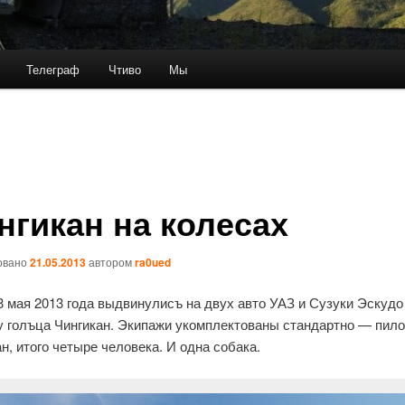
Телеграф
Чтиво
Мы
нгикан на колесах
овано
21.05.2013
автором
ra0ued
3 мая 2013 года выдвинулисъ на двух авто УАЗ и Сузуки Эскудо
у голъца Чингикан. Экипажи укомплектованы стандартно — пило
н, итого четыре человека. И одна собака.