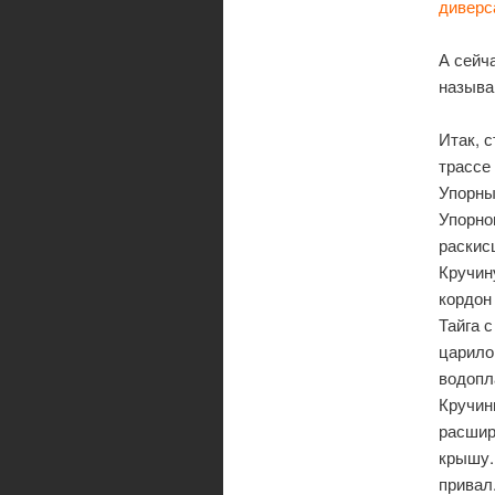
диверс
А сейч
называю
Итак, 
трассе
Упорны
Упорно
раскис
Кручин
кордон
Тайга 
царило
водопл
Кручин
расшир
крышу.
привал