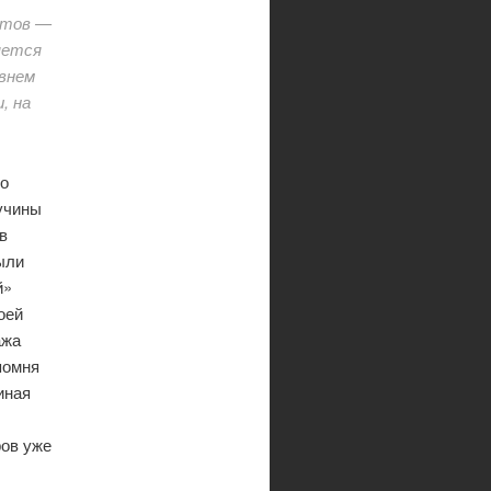
ебтов —
ляется
овнем
, на
но
учины
в
ыли
й»
оей
ажа
помня
иная
ров уже