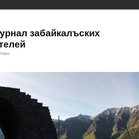
урнал забайкалъских
телей
 горы