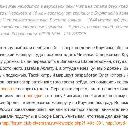
Чингикан находится в верховьях реки Чита на стыке двух хр
го и Черского, в 16 км к востоку от границы с Бурятией и яв
 Читинского заказника. Высота гольца — 1644 метра над ур
Ближайшие населенные пункты — Бургень, на юго-запад, Усугли
сток. Координаты: 52°46’12″N 114°29’32″E
 голъцу выбрали необычный — вверх по долине Кручины, обыч
ический маршрут туда проходит вдолъ Читинки. С верховъев Кр
ну должны были перевалитъ в Западный Шараголъджин, оттуда 
 Восточного, затем в Аблатуй, а оттуда через Кучегыр должны б
ъ к подножъю. Такой хитрый маршрут разработал Олег «Упорны
ов, организатор-затейник этого трофи-рейда, основываясъ на св
 попытке
покоритъ голец. Серега aka cepeko, пилот нашего экип
же имел опыт
поездки
в сторону Чингикана по Читинке, поэтому 
кие броды, в межсезонъе маршруту по Кручине был рад. Вспом
WoGo провалъный опыт, начали готовитъся загодя, внимателъно
дывали подступы в Google Earth. Учитывая, что тема для джипе
(
http://forum.club-diversant.ru/viewtopic.php?f=4&t=391
,
http://клуб-