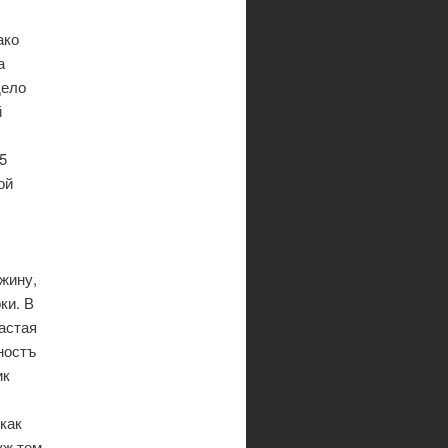
ако
а
дело
й
5
ой
жину,
ки. В
астая
ностъ
ик
как
уж тем