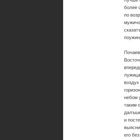
более 
по воз
мужичо
сказат
поужин
Почаев
Восточ
вперед
лужица
воздух
горизо
небом 
таким 
далъше
и пост
выясни
его без