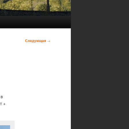
Следующая
→
 в
т +