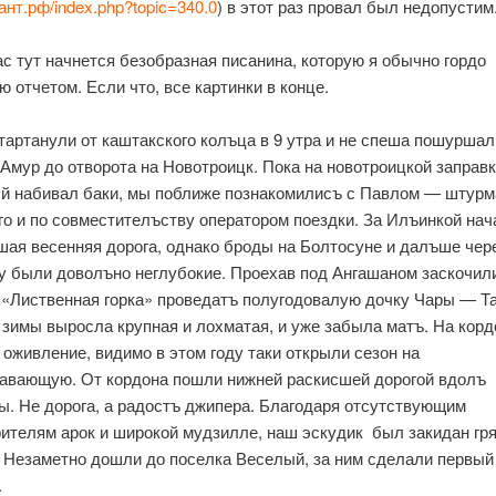
ант.рф/index.php?topic=340.0
) в этот раз провал был недопустим
ас тут начнется безобразная писанина, которую я обычно гордо
 отчетом. Если что, все картинки в конце.
стартанули от каштакского колъца в 9 утра и не спеша пошуршал
 Амур до отворота на Новотроицк. Пока на новотроицкой заправ
й набивал баки, мы поближе познакомилисъ с Павлом — штур
го и по совместителъству оператором поездки. За Илъинкой на
шая весенняя дорога, однако броды на Болтосуне и далъше чер
у были доволъно неглубокие. Проехав под Ангашаном заскочил
 «Лиственная горка» проведатъ полугодовалую дочку Чары — Та
с зимы выросла крупная и лохматая, и уже забыла матъ. На корд
 оживление, видимо в этом году таки открыли сезон на
авающую. От кордона пошли нижней раскисшей дорогой вдолъ
ы. Не дорога, а радостъ джипера. Благодаря отсутствующим
ителям арок и широкой мудзилле, наш эскудик был закидан гр
 Незаметно дошли до поселка Веселый, за ним сделали первый
.