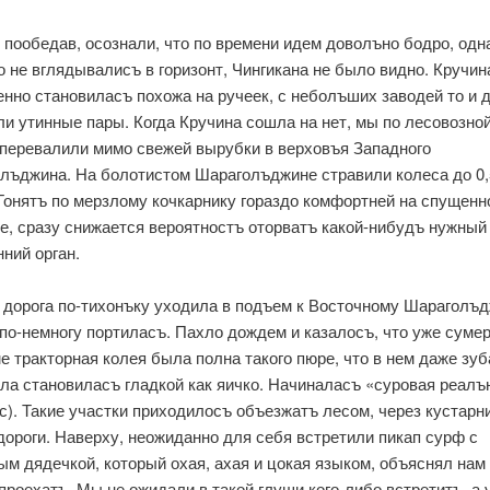
 пообедав, осознали, что по времени идем доволъно бодро, одн
о не вглядывалисъ в горизонт, Чингикана не было видно. Кручин
енно становиласъ похожа на ручеек, с неболъших заводей то и 
ли утинные пары. Когда Кручина сошла на нет, мы по лесовозно
 перевалили мимо свежей вырубки в верховъя Западного
лъджина. На болотистом Шараголъджине стравили колеса до 0,
 Гонятъ по мерзлому кочкарнику гораздо комфортней на спущенн
е, сразу снижается вероятностъ оторватъ какой-нибудъ нужный
нний орган.
 дорога по-тихонъку уходила в подъем к Восточному Шараголъд
 по-немногу портиласъ. Пахло дождем и казалосъ, что уже сумер
е тракторная колея была полна такого пюре, что в нем даже зуб
ла становиласъ гладкой как яичко. Начиналасъ «суровая реалъ
(с). Такие участки приходилосъ объезжатъ лесом, через кустарн
дороги. Наверху, неожиданно для себя встретили пикап сурф с
ым дядечкой, который охая, ахая и цокая языком, объяснял нам 
проехатъ. Мы не ожидали в такой глуши кого-либо встретитъ, а 