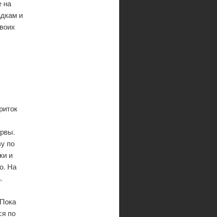
е на
адкам и
своих
риток
 рвы.
у по
ки и
о. На
.
 Пока
ся по