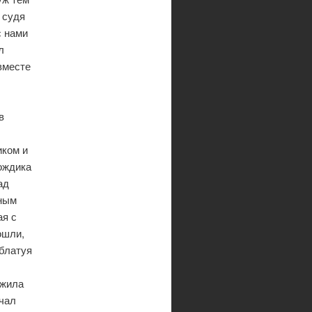
 судя
с нами
л
вместе
в
иком и
ождика
ад
мным
ая с
ошли,
блатуя
ежила
ечал